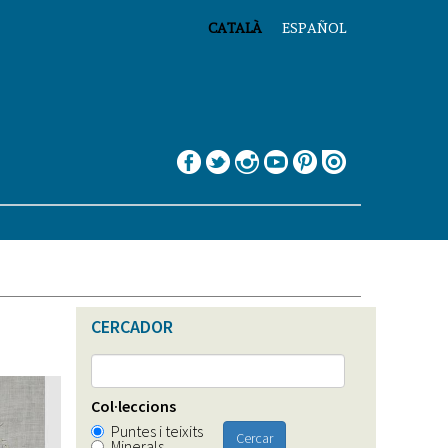
CATALÀ
ESPAÑOL
CERCADOR
Col·leccions
Puntes i teixits
Cercar
Minerals