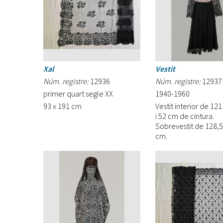
Xal
Vestit
Núm. registre:
12936
Núm. registre:
12937
primer quart segle XX
1940-1960
93 x 191 cm
Vestit interior de 12
i 52 cm de cintura.
Sobrevestit de 128,5
cm.