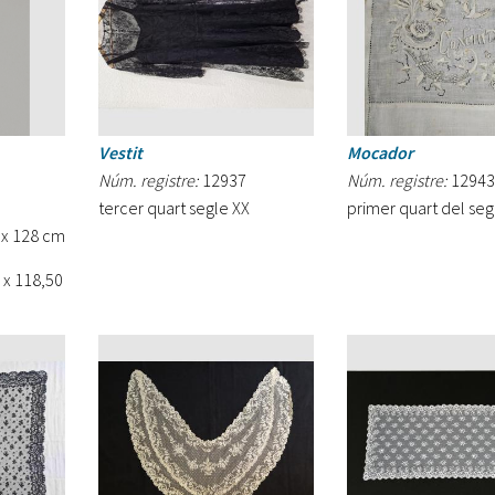
Vestit
Mocador
Núm. registre:
12937
Núm. registre:
12943
tercer quart segle XX
primer quart del seg
1 x 128 cm
 x 118,50