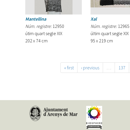
Mantellina
Xal
Núm. registre:
12950
Núm. registre:
12965
útim quart segle XIX
últim quart segle XIX
202 x 74 cm
95 x 219 cm
« first
‹ previous
…
137