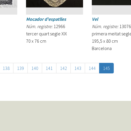
Mocador d'espatlles
Vel
Núm. registre:
12966
Núm. registre:
13076
tercer quart segle XIX
primera meitat segl
70 x 76 cm
195,5 x 80 cm
Barcelona
138
139
140
141
142
143
144
145