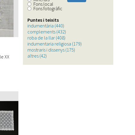
Fons local
Fons fotogràfic
Puntes i teixits
indumentària (440)
Apply
complements (432)
indumentària
Apply
roba de la llar (408)
filter
Apply
complements
indumentaria religiosa (179)
roba
filter
Apply
mostraris i dissenys (175)
de
Apply
indumentaria
altres (42)
Apply
la
mostraris
religiosa
le XX
altres
llar
i
filter
filter
filter
dissenys
filter