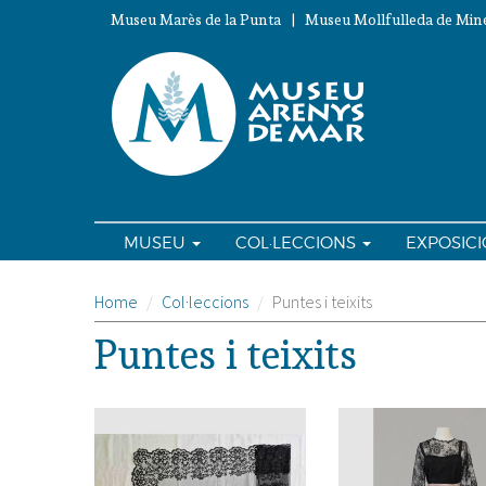
Vés
Museu Marès de la Punta | Museu Mollfulleda de Mine
al
contingut
MUSEU
COL·LECCIONS
EXPOSIC
Home
Col·leccions
Puntes i teixits
Puntes i teixits