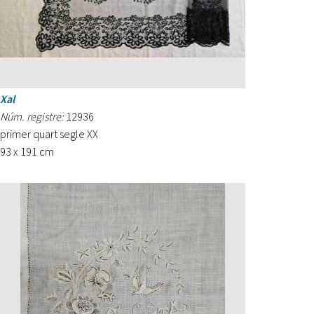
Xal
Núm. registre:
12936
primer quart segle XX
93 x 191 cm