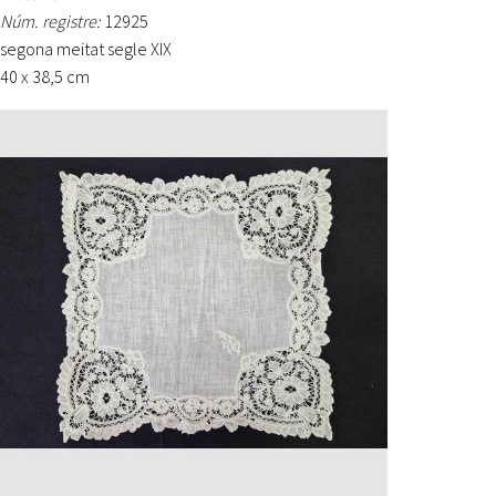
Núm. registre:
12925
segona meitat segle XIX
40 x 38,5 cm