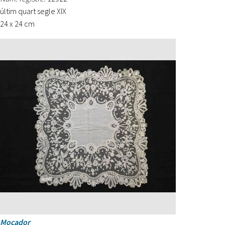
últim quart segle XIX
24 x 24 cm
Mocador