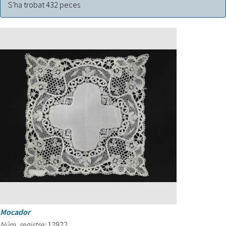
S'ha trobat 432 peces
complements
filter
Mocador
Núm. registre:
12922