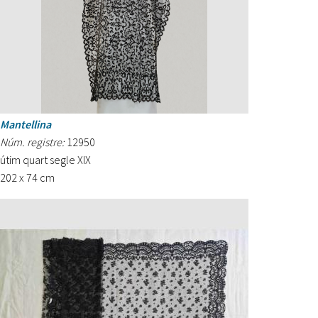
Mantellina
Núm. registre:
12950
útim quart segle XIX
202 x 74 cm