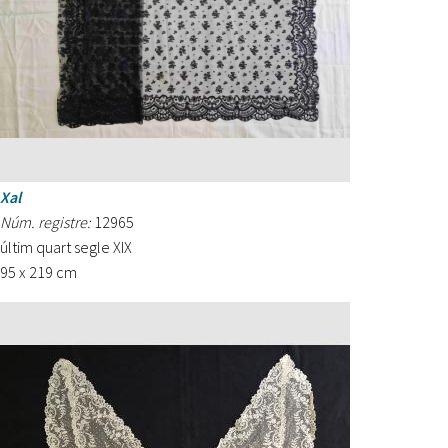
Xal
Núm. registre:
12965
últim quart segle XIX
95 x 219 cm