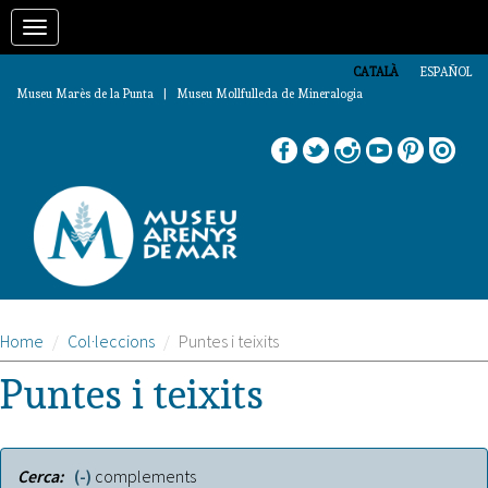
Vés
Toggle
al
contingut
navigation
CATALÀ
ESPAÑOL
Museu Marès de la Punta | Museu Mollfulleda de Mineralogia
Home
Col·leccions
Puntes i teixits
Puntes i teixits
Cerca:
(-)
Remove
complements