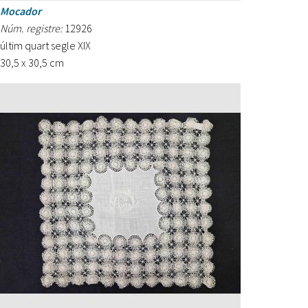
Mocador
Núm. registre:
12926
últim quart segle XIX
30,5 x 30,5 cm