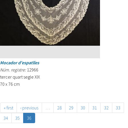
Mocador d'espatlles
Núm. registre:
12966
tercer quart segle XIX
70 x 76 cm
« first
‹ previous
…
28
29
30
31
32
33
34
35
36