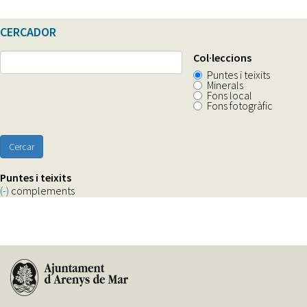
CERCADOR
Col·leccions
Puntes i teixits
Minerals
Fons local
Fons fotogràfic
Cercar
Puntes i teixits
(-)
Remove
complements
complements
filter