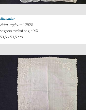
Mocador
Núm. registre:
12928
segona meitat segle XIX
53,5 x 53,5 cm