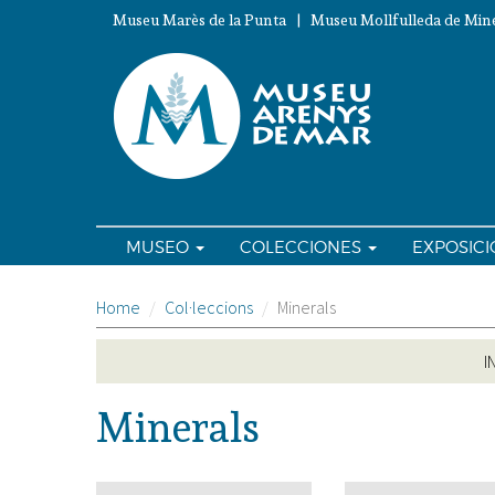
Pasar
Museu Marès de la Punta | Museu Mollfulleda de Mine
al
contenido
principal
MUSEO
COLECCIONES
EXPOSIC
Home
Col·leccions
Minerals
I
Minerals