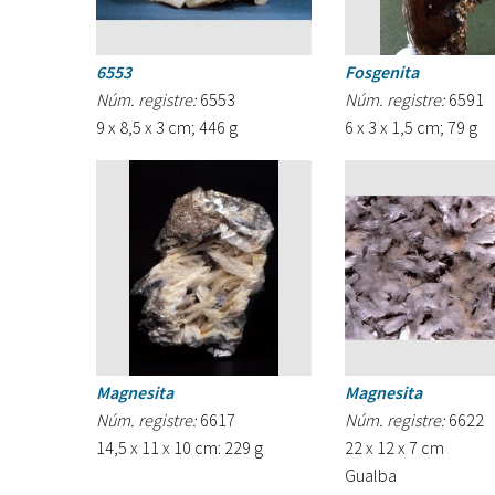
6553
Fosgenita
Núm. registre:
6553
Núm. registre:
6591
9 x 8,5 x 3 cm; 446 g
6 x 3 x 1,5 cm; 79 g
Magnesita
Magnesita
Núm. registre:
6617
Núm. registre:
6622
14,5 x 11 x 10 cm: 229 g
22 x 12 x 7 cm
Gualba