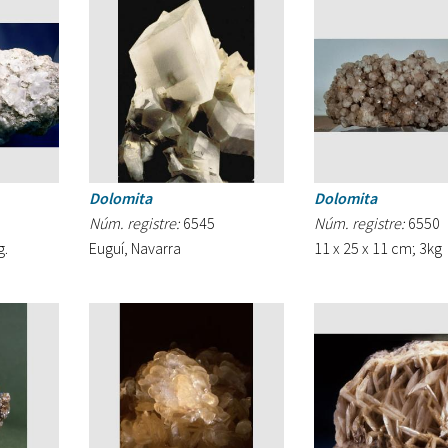
Dolomita
Dolomita
Núm. registre:
6545
Núm. registre:
6550
g.
Euguí, Navarra
11 x 25 x 11 cm; 3kg