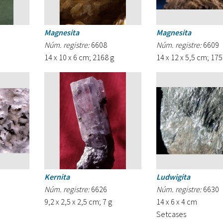
Magnesita
Magnesita
Núm. registre:
6608
Núm. registre:
6609
14 x 10 x 6 cm; 2168 g
14 x 12 x 5,5 cm; 175
Kernita
Ludwigita
Núm. registre:
6626
Núm. registre:
6630
9,2 x 2,5 x 2,5 cm; 7 g
14 x 6 x 4 cm
Setcases