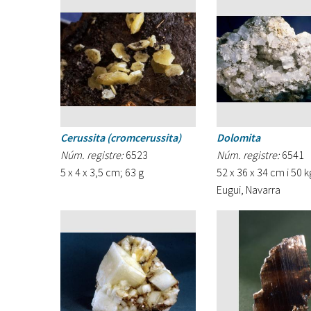
Cerussita (cromcerussita)
Dolomita
Núm. registre:
6523
Núm. registre:
6541
5 x 4 x 3,5 cm; 63 g
52 x 36 x 34 cm i 50 k
Eugui, Navarra