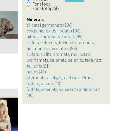
Fons local
Fons fotogràfic
Minerals
silicats i germanats (138)
Apply
òxids, hidròxids i iodats (108)
silicats
Apply
nitrats, carbonats i borats (95)
i
òxids,
Apply
sulfurs, selenurs, tel·lururs, arsenurs,
germanats
hidròxids
nitrats,
antimonurs i bismuturs (93)
filter
Apply
i
carbonats
sulfats, sulfits, cromats, molibdats,
sulfurs,
iodats
i
wolframats, selenats, selenits, tel·lurats i
selenurs,
filter
borats
tel·lurits (81)
Apply
tel·lururs,
filter
halurs (41)
Apply
sulfats,
arsenurs,
elements, aliatges, carburs, nitrurs,
halurs
sulfits,
antimonurs
fosfurs, silicurs (40)
filter
cromats,
Apply
i
fosfats, arsenats, vanadats i antimonats
molibdats,
elements,
bismuturs
(40)
Apply
wolframats,
aliatges,
filter
fosfats,
selenats,
carburs,
arsenats,
selenits,
nitrurs,
vanadats
tel·lurats
fosfurs,
i
i
silicurs
antimonats
tel·lurits
filter
filter
filter