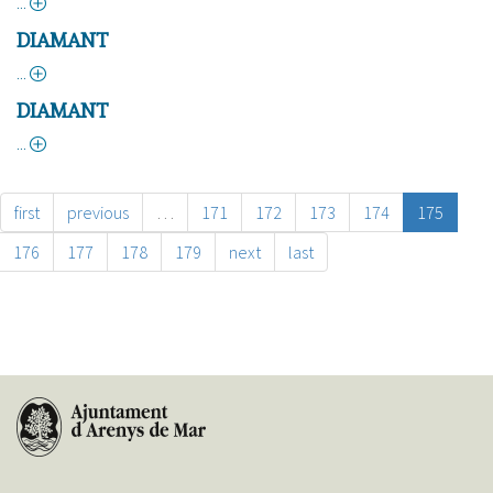
about
Coure
DIAMANT
natiu
about
Diamant
DIAMANT
about
Diamant
first
previous
…
171
172
173
174
175
176
177
178
179
next
last