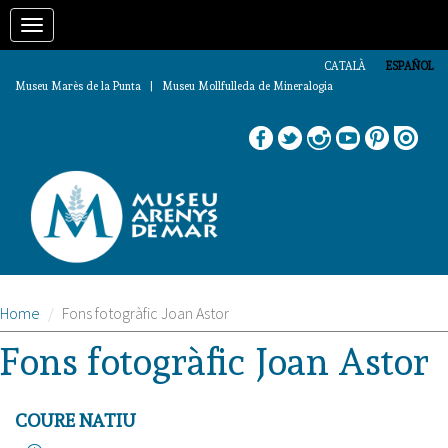
Pasar
Toggle
al
contenido
navigation
principal
CATALÀ
ESPAÑOL
Museu Marès de la Punta | Museu Mollfulleda de Mineralogia
Home
Fons fotogràfic Joan Astor
Fons fotogràfic Joan Astor
COURE NATIU