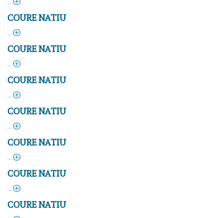
about
Coure
COURE NATIU
natiu
about
Coure
COURE NATIU
natiu
about
Coure
COURE NATIU
natiu
about
Coure
COURE NATIU
natiu
about
Coure
COURE NATIU
natiu
about
Coure
COURE NATIU
natiu
about
Coure
COURE NATIU
natiu