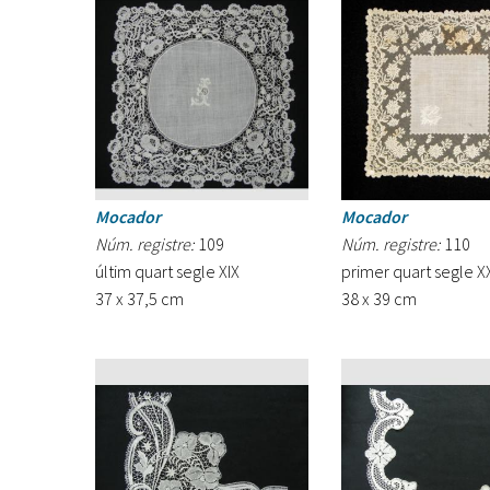
Mocador
Mocador
Núm. registre:
109
Núm. registre:
110
últim quart segle XIX
primer quart segle X
37 x 37,5 cm
38 x 39 cm