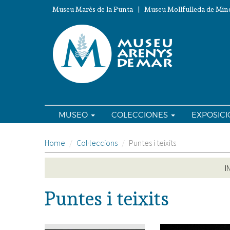
Pasar
Museu Marès de la Punta | Museu Mollfulleda de Mine
al
contenido
principal
MUSEO
COLECCIONES
EXPOSIC
Home
Col·leccions
Puntes i teixits
I
Puntes i teixits