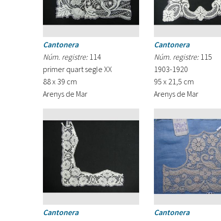
Cantonera
Cantonera
Núm. registre:
114
Núm. registre:
115
primer quart segle XX
1903-1920
88 x 39 cm
95 x 21,5 cm
Arenys de Mar
Arenys de Mar
Cantonera
Cantonera