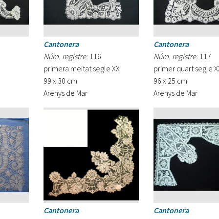
Cantonera
Cantonera
Núm. registre:
116
Núm. registre:
117
primera meitat segle XX
primer quart segle X
99 x 30 cm
96 x 25 cm
Arenys de Mar
Arenys de Mar
Cantonera
Cantonera