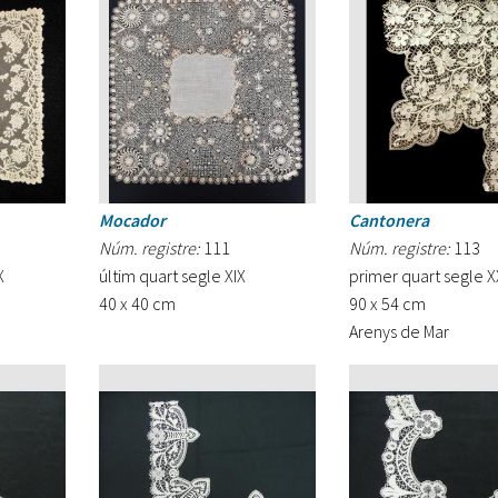
Mocador
Cantonera
Núm. registre:
111
Núm. registre:
113
X
últim quart segle XIX
primer quart segle X
40 x 40 cm
90 x 54 cm
Arenys de Mar