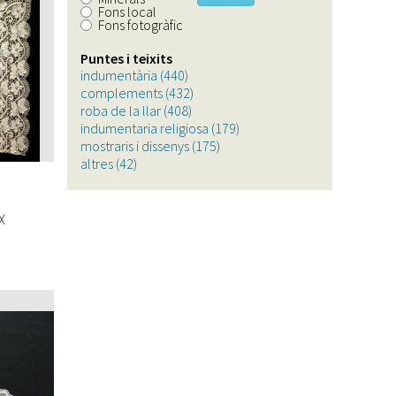
Fons local
Fons fotogràfic
Puntes i teixits
indumentària (440)
Apply
complements (432)
indumentària
Apply
roba de la llar (408)
filter
Apply
complements
indumentaria religiosa (179)
roba
filter
Apply
mostraris i dissenys (175)
de
Apply
indumentaria
altres (42)
Apply
la
mostraris
religiosa
altres
llar
i
filter
filter
filter
dissenys
filter
X