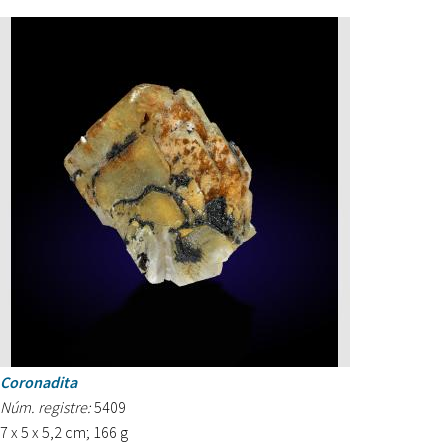
Coronadita
Núm. registre:
5409
7 x 5 x 5,2 cm; 166 g