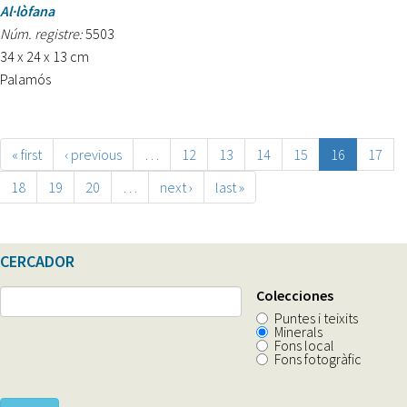
Al·lòfana
Núm. registre:
5503
34 x 24 x 13 cm
Palamós
« first
‹ previous
…
12
13
14
15
16
17
18
19
20
…
next ›
last »
CERCADOR
Colecciones
Puntes i teixits
Minerals
Fons local
Fons fotogràfic