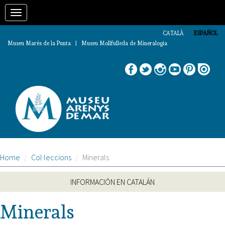
Pasar
Toggle
al
contenido
navigation
principal
CATALÀ
ESPAÑOL
Museu Marès de la Punta | Museu Mollfulleda de Mineralogia
Home
Col·leccions
Minerals
INFORMACIÓN EN CATALÁN
Minerals