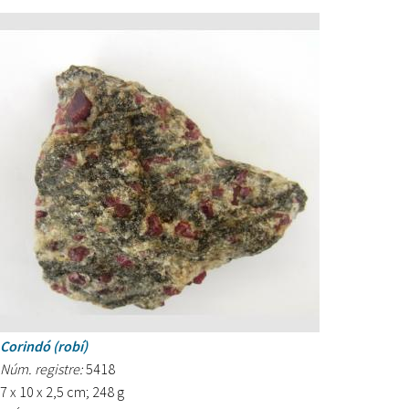
Corindó (robí)
Núm. registre:
5418
7 x 10 x 2,5 cm; 248 g