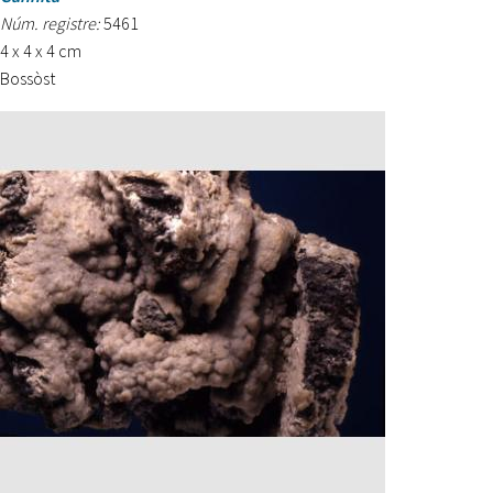
Núm. registre:
5461
4 x 4 x 4 cm
Bossòst