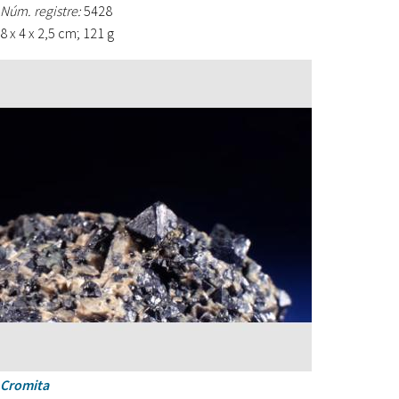
Núm. registre:
5428
8 x 4 x 2,5 cm; 121 g
Cromita