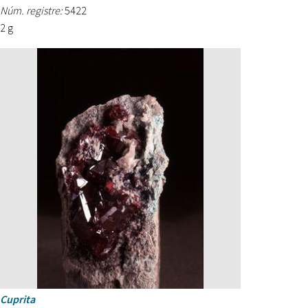
Núm. registre:
5422
2 g
Cuprita