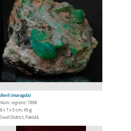
Beril (maragda)
Núm. registre:
7898
8 x 7 x 5 cm; 45 g
Swat District, Pakistà