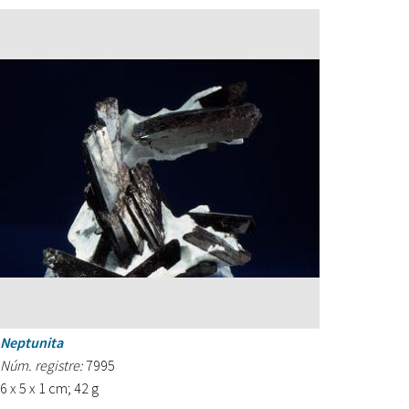
Neptunita
Núm. registre:
7995
6 x 5 x 1 cm; 42 g