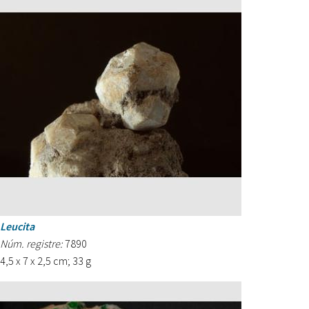
Leucita
Núm. registre:
7890
4,5 x 7 x 2,5 cm; 33 g