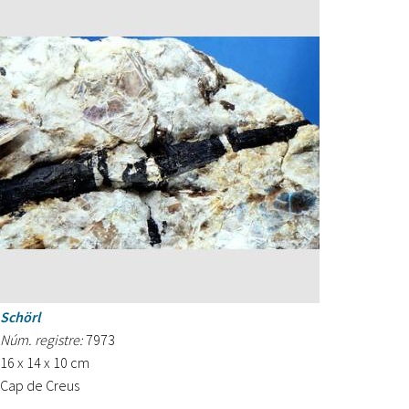
Schörl
Núm. registre:
7973
16 x 14 x 10 cm
Cap de Creus