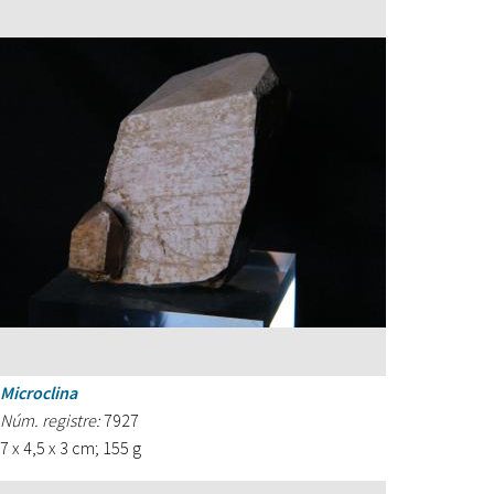
Microclina
Núm. registre:
7927
7 x 4,5 x 3 cm; 155 g