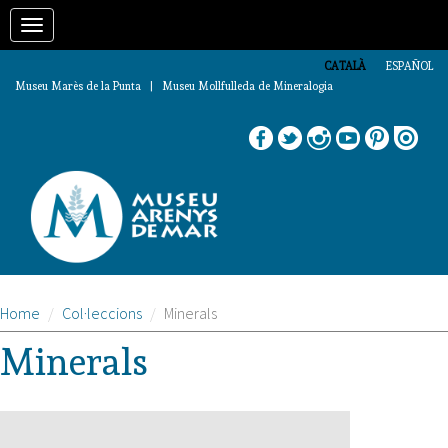
Vés
Toggle
al
contingut
navigation
CATALÀ
ESPAÑOL
Museu Marès de la Punta | Museu Mollfulleda de Mineralogia
Home
Col·leccions
Minerals
Minerals