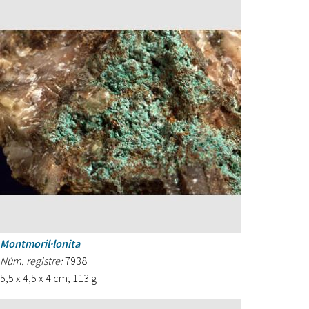
Montmoril·lonita
Núm. registre:
7938
5,5 x 4,5 x 4 cm; 113 g