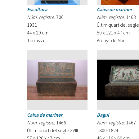
Escultura
Caixa de mariner
Núm. registre:
706
Núm. registre:
1463
1931
Últim quart del segle 
44 x 29 cm
50 x 121 x 47 cm
Terrassa
Arenys de Mar
Caixa de mariner
Bagul
Núm. registre:
1466
Núm. registre:
1467
Últim quart del segle XVIII
1800-1824
57 x 126 x 47 cm
46 x 116 x 60 cm