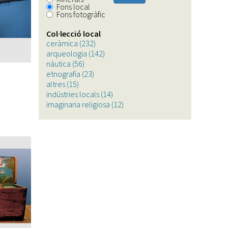
Fons local
Fons fotogràfic
Col·lecció local
ceràmica (232)
Apply
arqueologia (142)
ceràmica
Apply
nàutica (56)
Apply
filter
arqueologia
etnografia (23)
nàutica
Apply
filter
altres (15)
Apply
filter
etnografia
indústries locals (14)
altres
filter
Apply
imaginaria religiosa (12)
filter
indústries
Apply
locals
imaginaria
filter
religiosa
filter