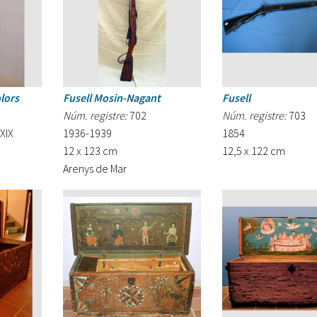
lors
Fusell Mosin-Nagant
Fusell
Núm. registre:
702
Núm. registre:
703
XIX
1936-1939
1854
12 x 123 cm
12,5 x 122 cm
Arenys de Mar