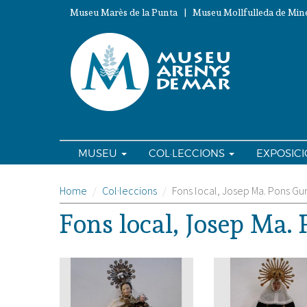
Vés
Museu Marès de la Punta | Museu Mollfulleda de Mine
al
contingut
MUSEU
COL·LECCIONS
EXPOSIC
Home
Col·leccions
Fons local, Josep Ma. Pons Gur
Fons local, Josep Ma.