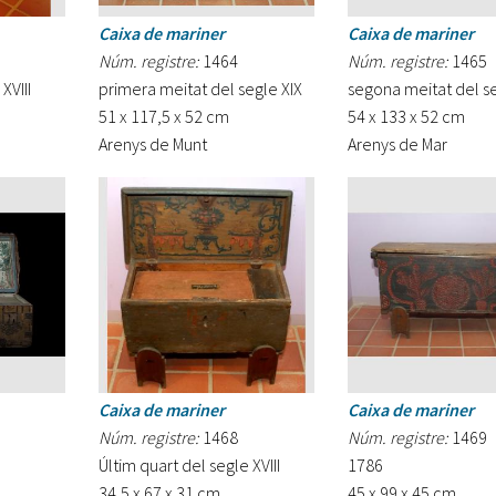
Caixa de mariner
Caixa de mariner
Núm. registre:
1464
Núm. registre:
1465
XVIII
primera meitat del segle XIX
segona meitat del se
51 x 117,5 x 52 cm
54 x 133 x 52 cm
Arenys de Munt
Arenys de Mar
Caixa de mariner
Caixa de mariner
Núm. registre:
1468
Núm. registre:
1469
Últim quart del segle XVIII
1786
34,5 x 67 x 31 cm
45 x 99 x 45 cm