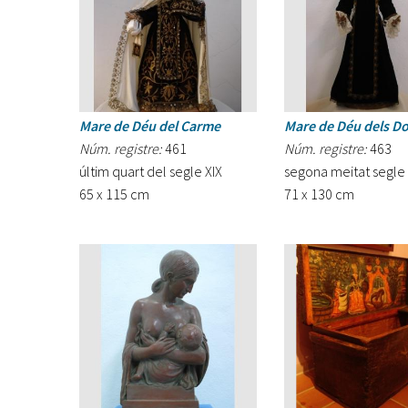
Mare de Déu del Carme
Mare de Déu dels Do
Núm. registre:
461
Núm. registre:
463
últim quart del segle XIX
segona meitat segle 
65 x 115 cm
71 x 130 cm