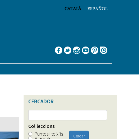
CATALÀ
ESPAÑOL
CERCADOR
Col·leccions
Puntes i teixits
Cercar
Minerals