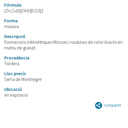
Fórmula
(Zn,Cu)5[(OH)3|CO3]2
Forma
massiva
Descripció
Formacions milimètriques fibroses i nodulars de color blavós en
matriu de granat.
Procedència
Tordera
Lloc precís
Serra de Montnegre
Ubicació
en exposició