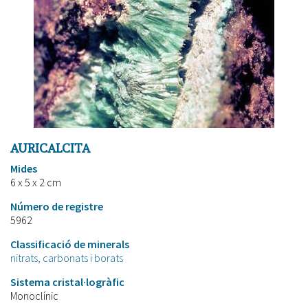
AURICALCITA
Mides
6 x 5 x 2 cm
Número de registre
5962
Classificació de minerals
nitrats, carbonats i borats
Sistema cristal·logràfic
Monoclínic