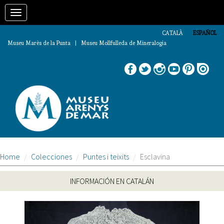
Pasar
Toggle
al
contenido
navigation
principal
CATALÀ
ESPAÑOL
Museu Marès de la Punta | Museu Mollfulleda de Mineralogia
Home
Colecciones
Puntes i teixits
Esclavina
INFORMACIÓN EN CATALÁN