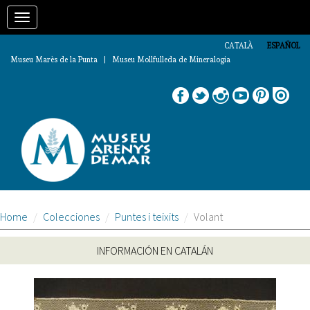
Pasar
Toggle
al
contenido
navigation
principal
CATALÀ
ESPAÑOL
Museu Marès de la Punta | Museu Mollfulleda de Mineralogia
Home
Colecciones
Puntes i teixits
Volant
INFORMACIÓN EN CATALÁN