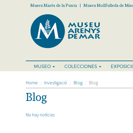
Pasar
Museu Marès de la Punta | Museu Mollfulleda de Mine
al
contenido
principal
MUSEO
COLECCIONES
EXPOSIC
Home
Investigació
Blog
Blog
Blog
No hay notícias