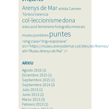
Arenys de Mar
artista
Carmen
Tórtola Valencia
col·leccionisme
dona
educació
feminisme
fotografia
minerals
puntes
museu
puntaires
<img class="img-responsive"
src="https://museu.arenysdemar.cat/sites/all/themes
alt="Museu Arenys de Mar" />
ARXIU
Agosto 2016
(1)
Diciembre 2015
(1)
Septiembre 2015
(1)
Septiembre 2014
(2)
Julio 2013
(1)
Junio 2013
(2)
Marzo 2013
(3)
Febrero 2013
(1)