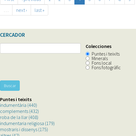
…
next ›
last »
CERCADOR
Colecciones
Puntes i teixits
Minerals
Fons local
Fons fotogràfic
Buscar
Puntes i teixits
indumentària (440)
Apply
complements (432)
indumentària
Apply
roba de la llar (408)
filter
Apply
complements
indumentaria religiosa (179)
roba
filter
Apply
mostraris i dissenys (175)
de
Apply
indumentaria
altres (42)
Apply
la
mostraris
religiosa