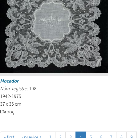
Mocador
Núm. registre:
108
1942-1975
37 x 36 cm
L'Arboç
« first
‹ previous
1
2
3
4
5
6
7
8
9