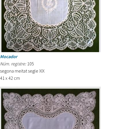
Mocador
Núm. registre:
105
segona meitat segle XIX
41 x 42 cm