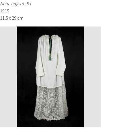
Núm. registre:
97
1919
11,5 x 29 cm