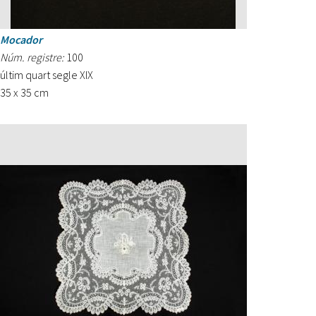
Mocador
Núm. registre:
100
últim quart segle XIX
35 x 35 cm