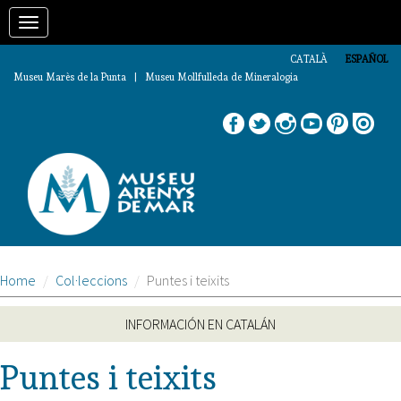
Pasar
Toggle
al
contenido
navigation
principal
CATALÀ
ESPAÑOL
Museu Marès de la Punta | Museu Mollfulleda de Mineralogia
Home
Col·leccions
Puntes i teixits
INFORMACIÓN EN CATALÁN
Puntes i teixits