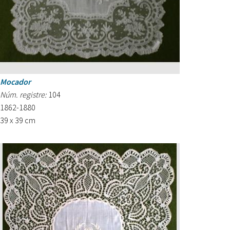
Mocador
Núm. registre:
104
1862-1880
39 x 39 cm