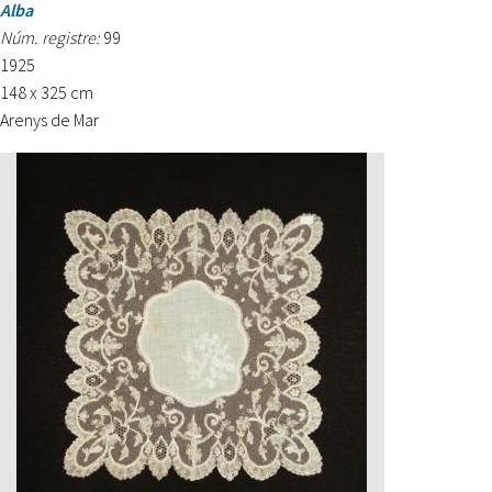
Alba
Núm. registre:
99
1925
148 x 325 cm
Arenys de Mar