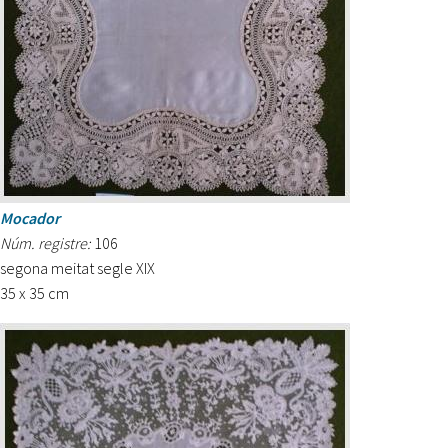
Mocador
Núm. registre:
106
segona meitat segle XIX
35 x 35 cm