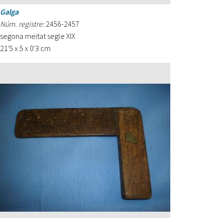
Galga
Núm. registre:
2456-2457
segona meitat segle XIX
21'5 x 5 x 0'3 cm