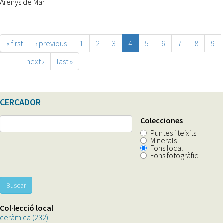
Arenys de Mar
« first
‹ previous
1
2
3
4
5
6
7
8
9
…
next ›
last »
CERCADOR
Colecciones
Puntes i teixits
Minerals
Fons local
Fons fotogràfic
Buscar
Col·lecció local
ceràmica (232)
Apply