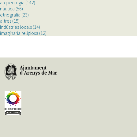
arqueologia (142)
ceràmica
Apply
nàutica (56)
Apply
filter
arqueologia
etnografia (23)
nàutica
Apply
filter
altres (15)
Apply
filter
etnografia
indústries locals (14)
altres
filter
Apply
imaginaria religiosa (12)
filter
indústries
Apply
locals
imaginaria
filter
religiosa
filter