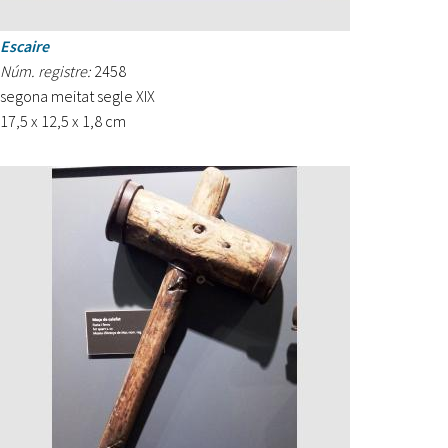
Escaire
Núm. registre:
2458
segona meitat segle XIX
17,5 x 12,5 x 1,8 cm