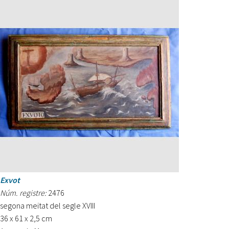
Exvot
Núm. registre:
2476
segona meitat del segle XVIII
36 x 61 x 2,5 cm