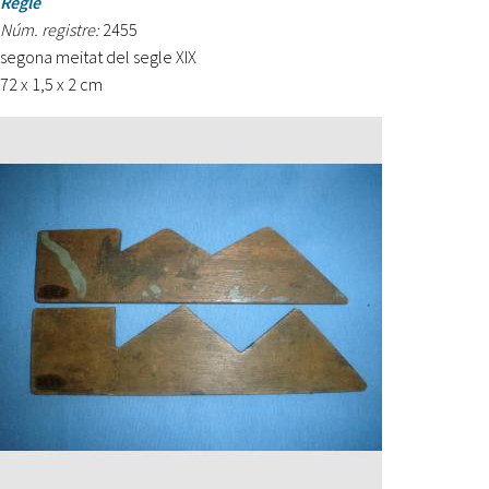
Regle
Núm. registre:
2455
segona meitat del segle XIX
72 x 1,5 x 2 cm