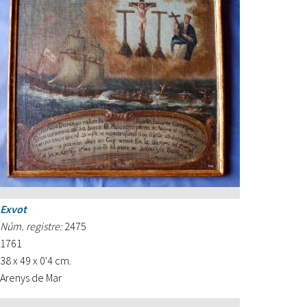
Exvot
Núm. registre:
2475
1761
38 x 49 x 0'4 cm.
Arenys de Mar