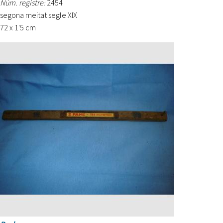
Núm. registre:
2454
segona meitat segle XIX
72 x 1'5 cm