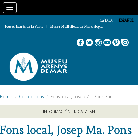
Pasar
Toggle
al
contenido
navigation
principal
CATALÀ
ESPAÑOL
Museu Marès de la Punta | Museu Mollfulleda de Mineralogia
Home
Col·leccions
Fons local, Josep Ma. Pons Guri
INFORMACIÓN EN CATALÁN
Fons local, Josep Ma. Pons