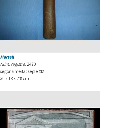
Martell
Núm. registre:
2470
segona meitat segle XIX
30 x 13 x 2'8 cm