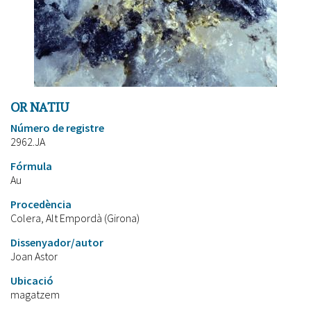
OR NATIU
Número de registre
2962.JA
Fórmula
Au
Procedència
Colera, Alt Empordà (Girona)
Dissenyador/autor
Joan Astor
Ubicació
magatzem