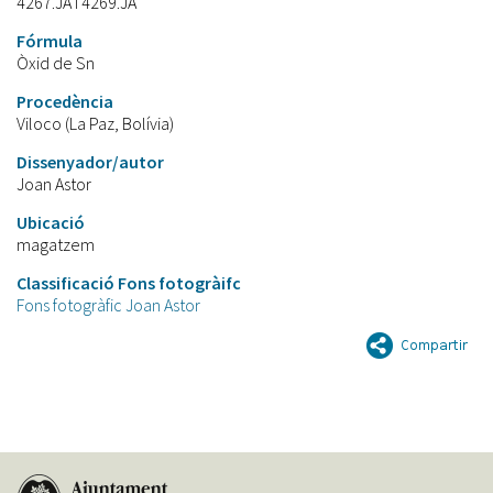
4267.JA i 4269.JA
Fórmula
Òxid de Sn
Procedència
Viloco (La Paz, Bolívia)
Dissenyador/autor
Joan Astor
Ubicació
magatzem
Classificació Fons fotogràifc
Fons fotogràfic Joan Astor