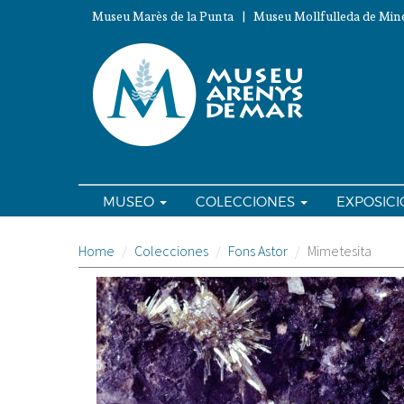
Pasar
Museu Marès de la Punta | Museu Mollfulleda de Mine
al
contenido
principal
MUSEO
COLECCIONES
EXPOSIC
Home
Colecciones
Fons Astor
Mimetesita