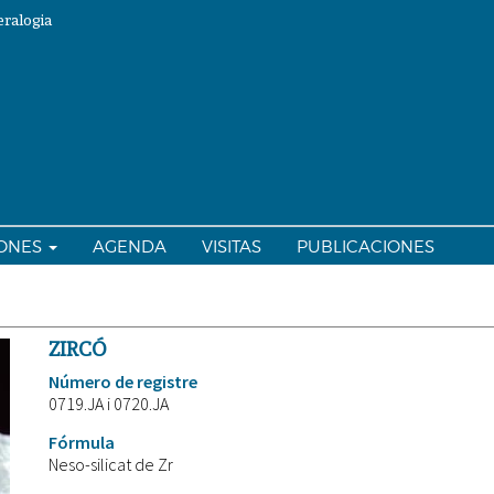
ralogia
IONES
AGENDA
VISITAS
PUBLICACIONES
ZIRCÓ
Número de registre
0719.JA i 0720.JA
Fórmula
Neso-silicat de Zr