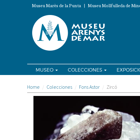
Pasar
Museu Marès de la Punta | Museu Mollfulleda de Mine
al
contenido
principal
MUSEO
COLECCIONES
EXPOSIC
Home
Colecciones
Fons Astor
Zircó