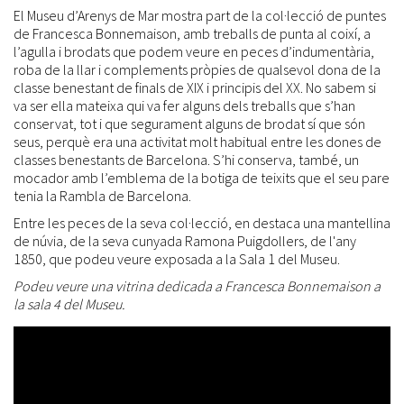
El Museu d’Arenys de Mar mostra part de la col·lecció de puntes
de Francesca Bonnemaison, amb treballs de punta al coixí, a
l’agulla i brodats que podem veure en peces d’indumentària,
roba de la llar i complements pròpies de qualsevol dona de la
classe benestant de finals de XIX i principis del XX. No sabem si
va ser ella mateixa qui va fer alguns dels treballs que s’han
conservat, tot i que segurament alguns de brodat sí que són
seus, perquè era una activitat molt habitual entre les dones de
classes benestants de Barcelona. S’hi conserva, també, un
mocador amb l’emblema de la botiga de teixits que el seu pare
tenia la Rambla de Barcelona.
Entre les peces de la seva col·lecció, en destaca una mantellina
de núvia, de la seva cunyada Ramona Puigdollers, de l'any
1850, que podeu veure exposada a la Sala 1 del Museu.
Podeu veure una vitrina dedicada a Francesca Bonnemaison a
la sala 4 del Museu.