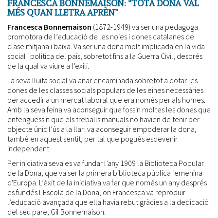
FRANCESCA BONNEMAISON: “TOTA DONA VAL
MÉS QUAN LLETRA APRÈN”
Francesca Bonnemaison
(1872-1949) va ser una pedagoga
promotora de l’educació de les noies i dones catalanes de
clase mitjana i baixa. Va ser una dona molt implicada en la vida
social i política del país, sobretot fins a la Guerra Civil, després
de la qual va viure a l’exili.
La seva lluita social va anar encaminada sobretot a dotar les
dones de les classes socials populars de les eines necessàries
per accedir a un mercat laboral que era només per als homes.
Amb la seva feina va aconseguir que fossin moltes les dones que
entenguessin que els treballs manuals no havien de tenir per
objecte únic l’ús a la llar: va aconseguir empoderar la dona,
també en aquest sentit, per tal que pogués esdevenir
independent.
Per iniciativa seva es va fundar l’any 1909 la Biblioteca Popular
de la Dona, que va ser la primera biblioteca pública femenina
d'Europa. L’èxit de la iniciativa va fer que només un any després
es fundés l’Escola de la Dona, on Francesca va reproduir
l’educació avançada que ella havia rebut gràcies a la dedicació
del seu pare, Gil Bonnemaison.