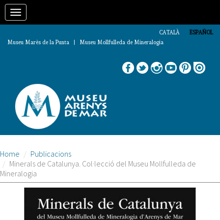
Pasar
Toggle
al
contenido
navigation
principal
CATALÀ
ESPAÑOL
Museu Marès de la Punta | Museu Mollfulleda de Mineralogia
Home
Publicacions
Minerals de Catalunya. Col·lecció del Museu Mollfulleda de
Mineralogia