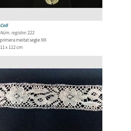
Coll
Núm. registre:
222
primera meitat segle XIX
11 x 112 cm