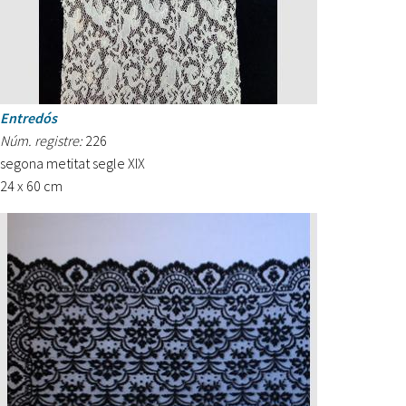
Entredós
Núm. registre:
226
segona metitat segle XIX
24 x 60 cm