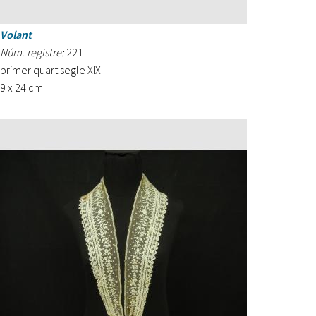
Volant
Núm. registre:
221
primer quart segle XIX
9 x 24 cm