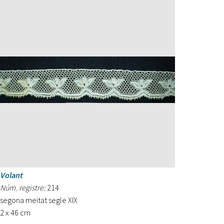
Volant
Núm. registre:
214
segona meitat segle XIX
2 x 46 cm