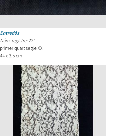
Entredós
Núm. registre:
224
primer quart segle XX
44 x 3,5 cm