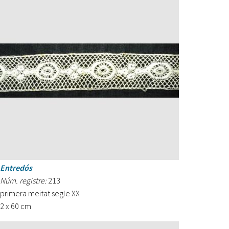
Entredós
Núm. registre:
213
primera meitat segle XX
2 x 60 cm