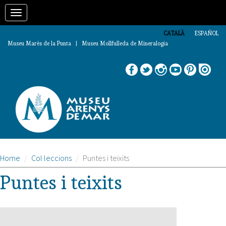
Vés
Toggle
al
contingut
navigation
CATALÀ
ESPAÑOL
Museu Marès de la Punta | Museu Mollfulleda de Mineralogia
Home
Col·leccions
Puntes i teixits
Puntes i teixits