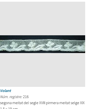
Volant
Núm. registre:
216
segona meitat del segle XVIII pirmera meitat selge XIX
1,5 x 19 cm