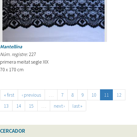
Mantellina
Núm. registre:
227
primera meitat segle XIX
70 x 170 cm
« first
‹ previous
…
7
8
9
10
11
12
13
14
15
…
next ›
last »
CERCADOR