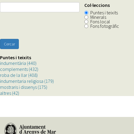
Col·leccions
Puntes i teixits
Minerals
Fons local
Fons fotogràfic
Cercar
Puntes i teixits
indumentària (440)
Apply
complements (432)
indumentària
Apply
roba de la llar (408)
filter
Apply
complements
indumentaria religiosa (179)
roba
filter
Apply
mostraris i dissenys (175)
de
Apply
indumentaria
altres (42)
Apply
la
mostraris
religiosa
altres
llar
i
filter
filter
filter
dissenys
filter