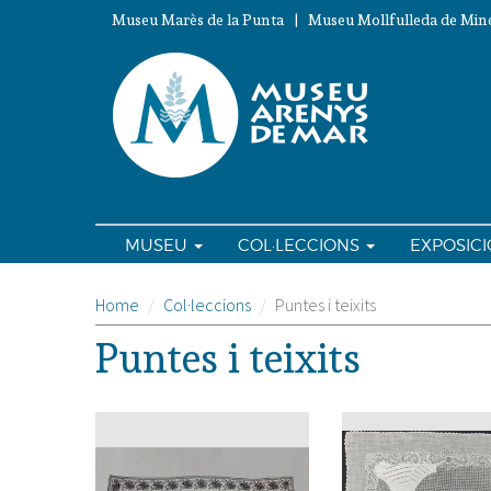
Vés
Museu Marès de la Punta | Museu Mollfulleda de Mine
al
contingut
MUSEU
COL·LECCIONS
EXPOSIC
Home
Col·leccions
Puntes i teixits
Puntes i teixits