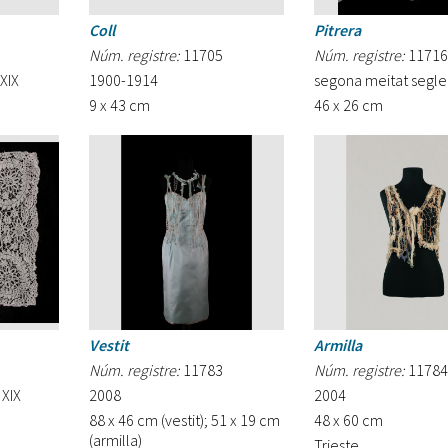
Coll
Pitrera
Núm. registre:
11705
Núm. registre:
11716
XIX
1900-1914
segona meitat segle
9 x 43 cm
46 x 26 cm
Vestit
Armilla
Núm. registre:
11783
Núm. registre:
11784
 XIX
2008
2004
88 x 46 cm (vestit); 51 x 19 cm
48 x 60 cm
(armilla)
Trieste