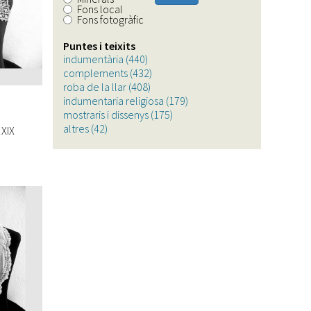
Fons local
Fons fotogràfic
Puntes i teixits
indumentària (440)
Apply
complements (432)
indumentària
Apply
roba de la llar (408)
filter
Apply
complements
indumentaria religiosa (179)
roba
filter
Apply
mostraris i dissenys (175)
de
Apply
indumentaria
altres (42)
Apply
la
mostraris
religiosa
 XIX
altres
llar
i
filter
filter
filter
dissenys
filter