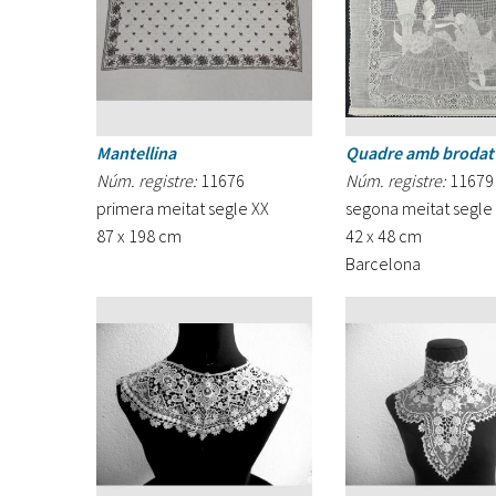
Mantellina
Quadre amb brodat
Núm. registre:
11676
Núm. registre:
11679
primera meitat segle XX
segona meitat segle 
87 x 198 cm
42 x 48 cm
Barcelona