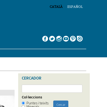
CATALÀ
ESPAÑOL
CERCADOR
Col·leccions
Puntes i teixits
Cercar
Minerals