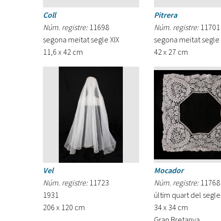
Coll
Pitrera
Núm. registre:
11698
Núm. registre:
11701
segona meitat segle XIX
segona meitat segle 
11,6 x 42 cm
42 x 27 cm
Vel
Mocador
Núm. registre:
11723
Núm. registre:
11768
1931
últim quart del segle
206 x 120 cm
34 x 34 cm
Gran Bretanya