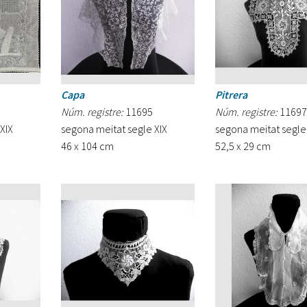
Capa
Pitrera
Núm. registre:
11695
Núm. registre:
11697
XIX
segona meitat segle XIX
segona meitat segle
46 x 104 cm
52,5 x 29 cm