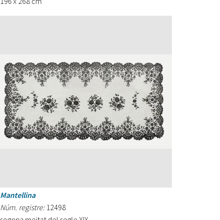
196 x 268 cm
Mantellina
Núm. registre:
12498
segona meitat del segle XIX