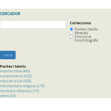
CERCADOR
Col·leccions
Puntes i teixits
Minerals
Fons local
Fons fotogràfic
Cercar
Puntes i teixits
indumentària (440)
Apply
complements (432)
indumentària
Apply
roba de la llar (408)
filter
Apply
complements
indumentaria religiosa (179)
roba
filter
Apply
mostraris i dissenys (175)
de
Apply
indumentaria
altres (42)
Apply
la
mostraris
religiosa
altres
llar
i
filter
filter
filter
dissenys
filter