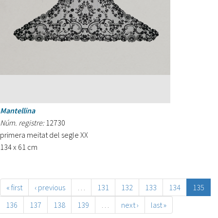
Mantellina
Núm. registre:
12730
primera meitat del segle XX
134 x 61 cm
« first
‹ previous
…
131
132
133
134
135
136
137
138
139
…
next ›
last »