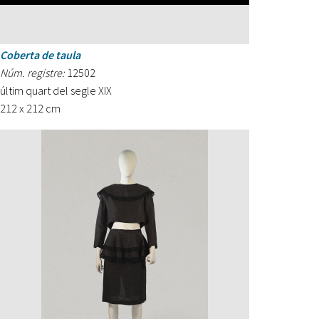
Coberta de taula
Núm. registre:
12502
últim quart del segle XIX
212 x 212 cm