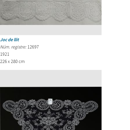
Joc de llit
Núm. registre:
12697
1921
226 x 280 cm