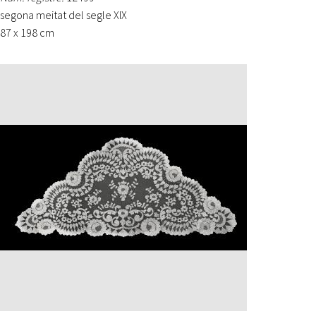
segona meitat del segle XIX
87 x 198 cm