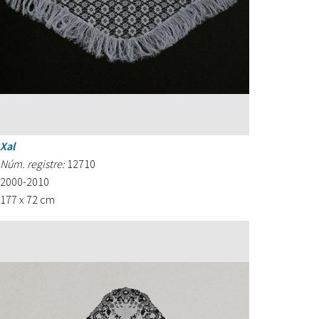
Xal
Núm. registre:
12710
2000-2010
177 x 72 cm