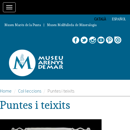
Vés
Toggle
al
contingut
navigation
CATALÀ
ESPAÑOL
Museu Marès de la Punta | Museu Mollfulleda de Mineralogia
Home
Col·leccions
Puntes i teixits
Puntes i teixits