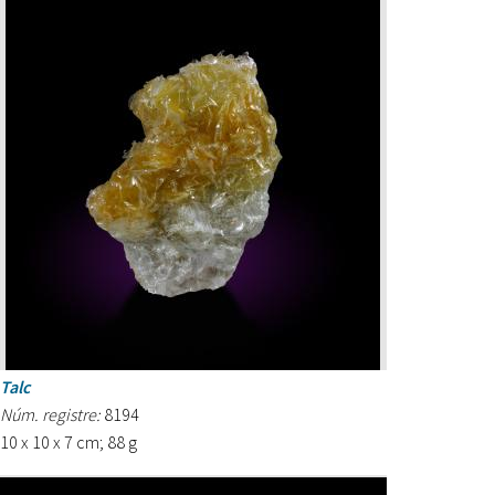
Talc
Núm. registre:
8194
10 x 10 x 7 cm; 88 g