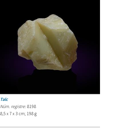
Talc
Núm. registre:
8198
8,5 x 7 x 3 cm; 198 g