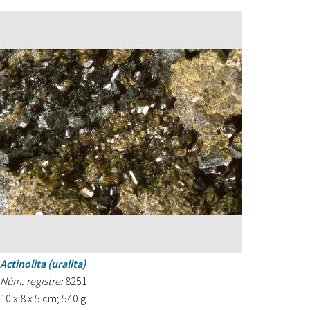
Actinolita (uralita)
Núm. registre:
8251
10 x 8 x 5 cm; 540 g