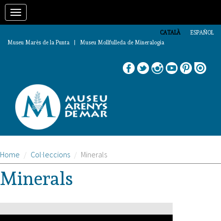
Vés
Toggle
al
contingut
navigation
CATALÀ
ESPAÑOL
Museu Marès de la Punta | Museu Mollfulleda de Mineralogia
Home
Col·leccions
Minerals
Minerals