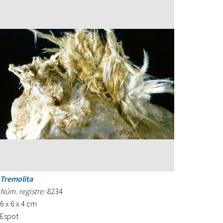
Tremolita
Núm. registre:
8234
6 x 6 x 4 cm
Espot