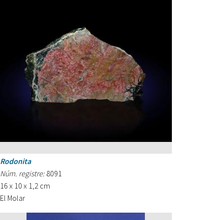
Rodonita
Núm. registre:
8091
16 x 10 x 1,2 cm
El Molar