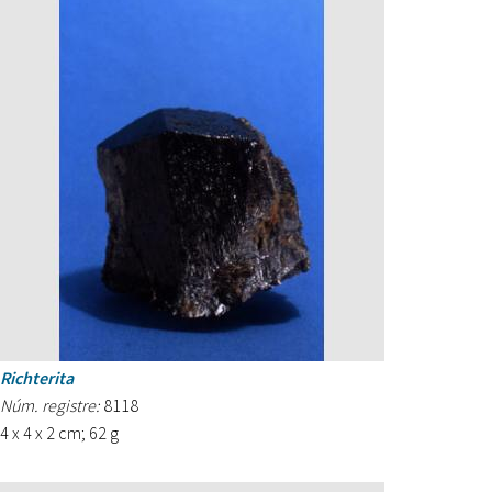
Richterita
Núm. registre:
8118
4 x 4 x 2 cm; 62 g