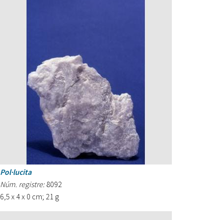
Pol·lucita
Núm. registre:
8092
6,5 x 4 x 0 cm; 21 g