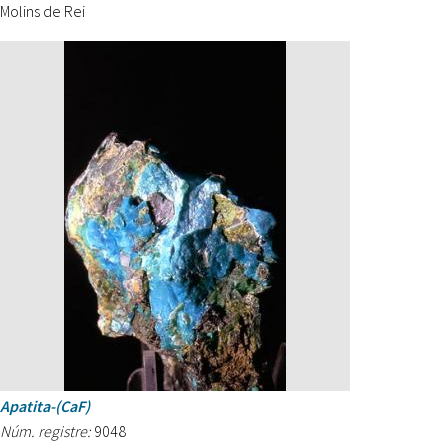
Molins de Rei
Apatita-(CaF)
Núm. registre:
9048