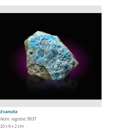
Evansita
Núm. registre:
9037
10 x 6 x 2 cm