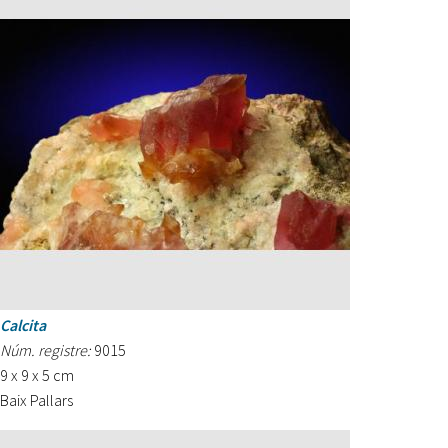
Calcita
Núm. registre:
9015
9 x 9 x 5 cm
Baix Pallars