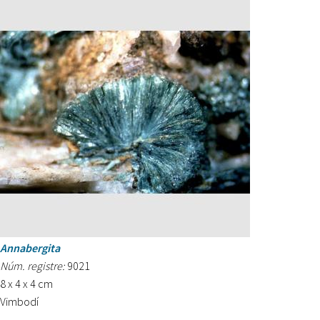
Annabergita
Núm. registre:
9021
8 x 4 x 4 cm
Vimbodí