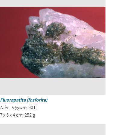
Fluorapatita (fosforita)
Núm. registre:
9011
7 x 6 x 4 cm; 252 g