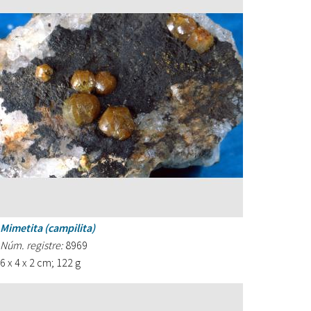
Mimetita (campilita)
Núm. registre:
8969
6 x 4 x 2 cm; 122 g