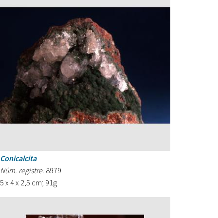
Conicalcita
Núm. registre:
8979
5 x 4 x 2,5 cm; 91g