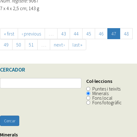
Núm. registre:
9067
7 x 4 x 2,5 cm; 143 g
« first
‹ previous
…
43
44
45
46
47
48
49
50
51
…
next ›
last »
CERCADOR
Col·leccions
Puntes i teixits
Minerals
Fons local
Fons fotogràfic
Cercar
Minerals