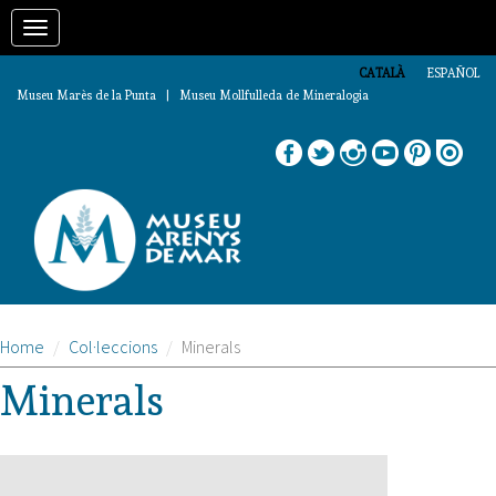
Vés
Toggle
al
contingut
navigation
CATALÀ
ESPAÑOL
Museu Marès de la Punta | Museu Mollfulleda de Mineralogia
Home
Col·leccions
Minerals
Minerals