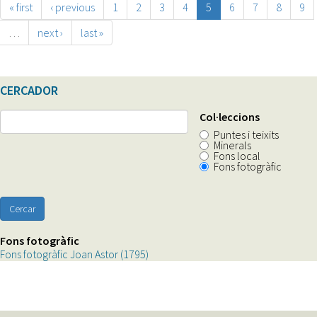
« first
‹ previous
1
2
3
4
5
6
7
8
9
…
next ›
last »
CERCADOR
Col·leccions
Puntes i teixits
Minerals
Fons local
Fons fotogràfic
Cercar
Fons fotogràfic
Fons fotogràfic Joan Astor (1795)
Apply
Fons
fotogràfic
Joan
Astor