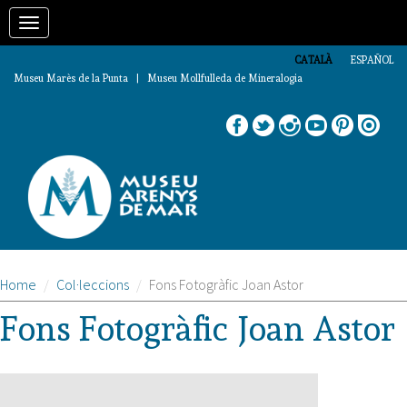
Vés
Toggle
al
contingut
navigation
CATALÀ
ESPAÑOL
Museu Marès de la Punta | Museu Mollfulleda de Mineralogia
Home
Col·leccions
Fons Fotogràfic Joan Astor
Fons Fotogràfic Joan Astor