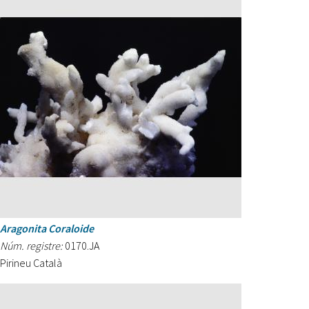
Aragonita Coraloide
Núm. registre:
0170.JA
Pirineu Català