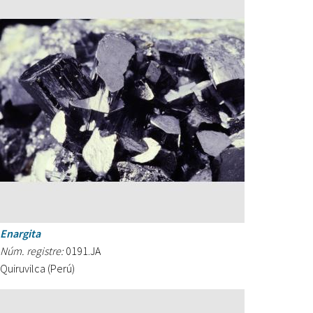
Enargita
Núm. registre:
0191.JA
Quiruvilca (Perú)