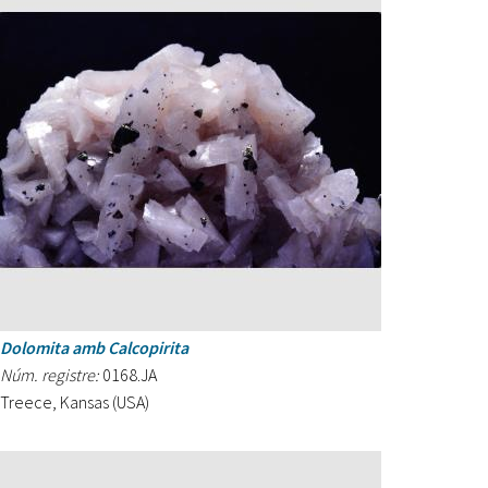
Dolomita amb Calcopirita
Núm. registre:
0168.JA
Treece, Kansas (USA)