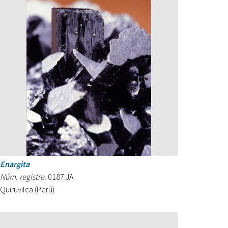
Enargita
Núm. registre:
0187.JA
Quiruvilca (Perú)