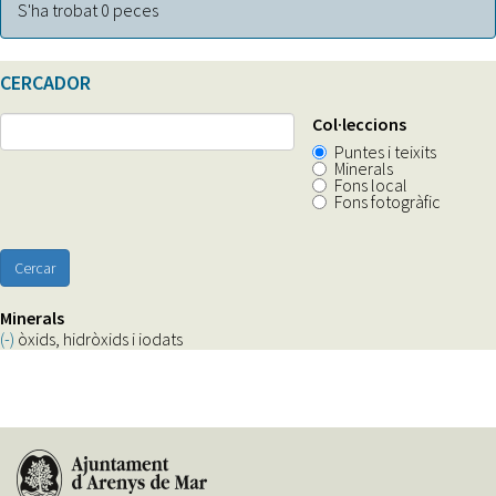
S'ha trobat 0 peces
òxids,
hidròxids
i
iodats
CERCADOR
filter
Col·leccions
Puntes i teixits
Minerals
Fons local
Fons fotogràfic
Cercar
Minerals
(-)
Remove
òxids, hidròxids i iodats
òxids,
hidròxids
i
iodats
filter