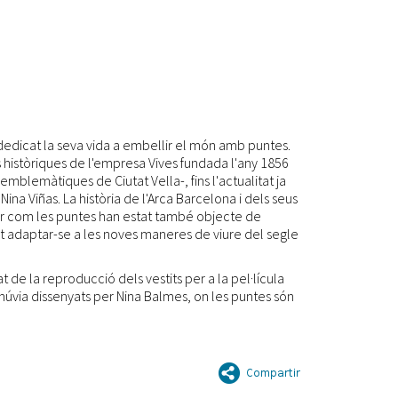
dedicat la seva vida a embellir el món amb puntes.
 històriques de l'empresa Vives fundada l'any 1856
emblemàtiques de Ciutat Vella-, fins l'actualitat ja
ina Viñas. La història de l'Arca Barcelona i dels seus
rir com les puntes han estat també objecte de
t adaptar-se a les noves maneres de viure del segle
de la reproducció dels vestits per a la pel·lícula
 núvia dissenyats per Nina Balmes, on les puntes són