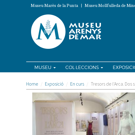
Vés
Museu Marès de la Punta | Museu Mollfulleda de Mine
al
contingut
MUSEU
COL·LECCIONS
EXPOSIC
Home
Exposició
En curs
Tresors de l'Arca. Dos 