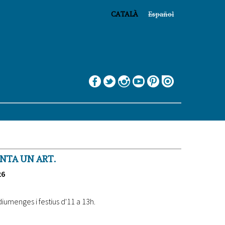
CATALÀ
Español
UNTA UN ART.
26
iumenges i festius d'11 a 13h.