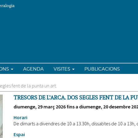
ralogia
IONS
AGENDA
VISITES
PUBLICACIONS
segles fent de la punta un art.
TRESORS DE L'ARCA. DOS SEGLES FENT DE LA P
diumenge, 29 març 2026
fins a
diumenge, 20 desembre 20
Horari
De dimarts a divendres de 10 a 13.30h, dissabtes de 10 a 13h, d
Espai