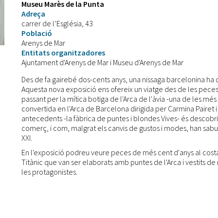
Museu Marès de la Punta
Adreça
carrer de l’Església, 43
Població
Arenys de Mar
Entitats organitzadores
Ajuntament d'Arenys de Mar i Museu d'Arenys de Mar
Des de fa gairebé dos-cents anys, una nissaga barcelonina ha 
Aquesta nova exposició ens ofereix un viatge des de les peces
passant per la mítica botiga de l'Arca de l'àvia -una de les més 
convertida en l'Arca de Barcelona dirigida per Carmina Pairet i N
antecedents -la fàbrica de puntes i blondes Vives- és descob
comerç, i com, malgrat els canvis de gustos i modes, han sabu
XXI.
En l'exposició podreu veure peces de més cent d'anys al costat 
Titànic que van ser elaborats amb puntes de l'Arca i vestits de
les protagonistes.