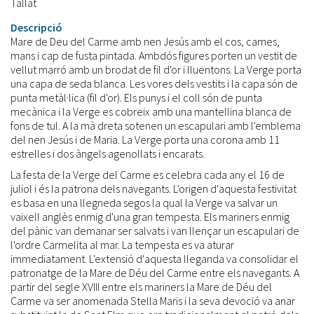
Tallat
Descripció
Mare de Deu del Carme amb nen Jesús amb el cos, cames,
mans i cap de fusta pintada. Ambdós figures porten un vestit de
vellut marró amb un brodat de fil d'or i lluentons. La Verge porta
una capa de seda blanca. Les vores dels vestits i la capa són de
punta metàl·lica (fil d'or). Els punys i el coll són de punta
mecànica i la Verge es cobreix amb una mantellina blanca de
fons de tul. A la mà dreta sotenen un escapulari amb l'emblema
del nen Jesús i de Maria. La Verge porta una corona amb 11
estrelles i dos àngels agenollats i encarats.
La festa de la Verge del Carme es celebra cada any el 16 de
juliol i és la patrona dels navegants. L'origen d'aquesta festivitat
es basa en una llegneda segos la qual la Verge va salvar un
vaixell anglès enmig d'una gran tempesta. Els mariners enmig
del pànic van demanar ser salvats i van llençar un escapulari de
l'ordre Carmelita al mar. La tempesta es va aturar
immediatament. L'extensió d'aquesta lleganda va consolidar el
patronatge de la Mare de Déu del Carme entre els navegants. A
partir del segle XVIII entre els mariners la Mare de Déu del
Carme va ser anomenada Stella Maris i la seva devoció va anar