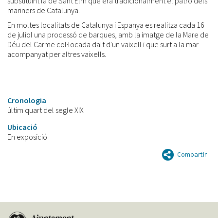
substituint la de Sant Elm que era tradicionalment el patró dels
mariners de Catalunya.
En moltes localitats de Catalunya i Espanya es realitza cada 16
de juliol una processó de barques, amb la imatge de la Mare de
Déu del Carme col·locada dalt d'un vaixell i que surt a la mar
acompanyat per altres vaixells.
Cronologia
últim quart del segle XIX
Ubicació
En exposició