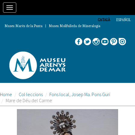
Vés
Toggle
al
contingut
navigation
CATALÀ
ESPAÑOL
Museu Marès de la Punta | Museu Mollfulleda de Mineralogia
Home
Col·leccions
Fons local, Josep Ma. Pons Guri
Mare de Déu del Carme