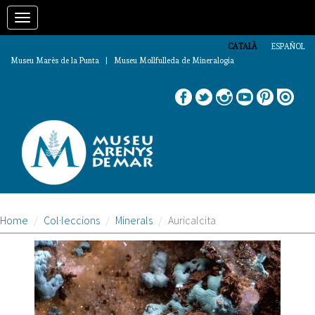
Vés
Toggle
al
contingut
navigation
CATALÀ
ESPAÑOL
Museu Marès de la Punta | Museu Mollfulleda de Mineralogia
Home
Col·leccions
Minerals
Auricalcita