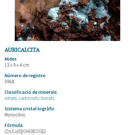
AURICALCITA
Mides
13 x 9 x 4 cm
Número de registre
5968
Classificació de minerals
nitrats, carbonats i borats
Sistema cristal·logràfic
Monoclínic
Fórmula
(Zn,Cu)5[(OH)3|CO3]2