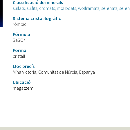
Classificació de minerals
sulfats, sulfits, cromats, molibdats, wolframats, selenats, selenits,
Sistema cristal·logràfic
ròmbic
Fórmula
BaSO4
Forma
cristall
Lloc precís
Mina Victoria, Comunitat de Múrcia, Espanya
Ubicació
magatzem