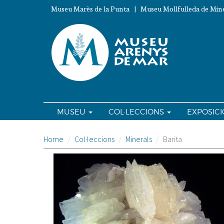
Vés
Museu Marès de la Punta | Museu Mollfulleda de Mine
al
contingut
MUSEU
COL·LECCIONS
EXPOSIC
Home
Col·leccions
Minerals
Barita