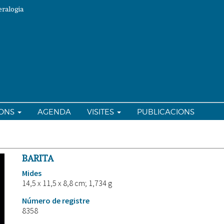
ralogia
IONS
AGENDA
VISITES
PUBLICACIONS
BARITA
Mides
14,5 x 11,5 x 8,8 cm; 1,734 g
Número de registre
8358