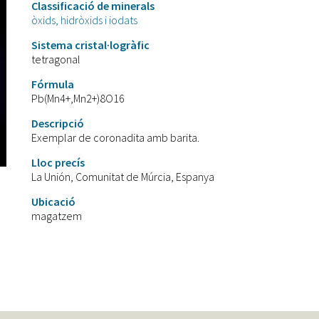
Classificació de minerals
òxids, hidròxids i iodats
Sistema cristal·logràfic
tetragonal
Fórmula
Pb(Mn4+,Mn2+)8O16
Descripció
Exemplar de coronadita amb barita.
Lloc precís
La Unión, Comunitat de Múrcia, Espanya
Ubicació
magatzem