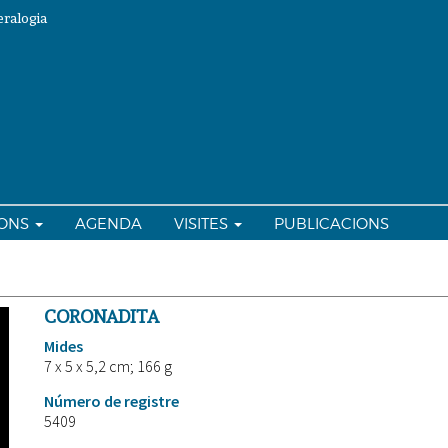
ralogia
IONS
AGENDA
VISITES
PUBLICACIONS
CORONADITA
Mides
7 x 5 x 5,2 cm; 166 g
Número de registre
5409