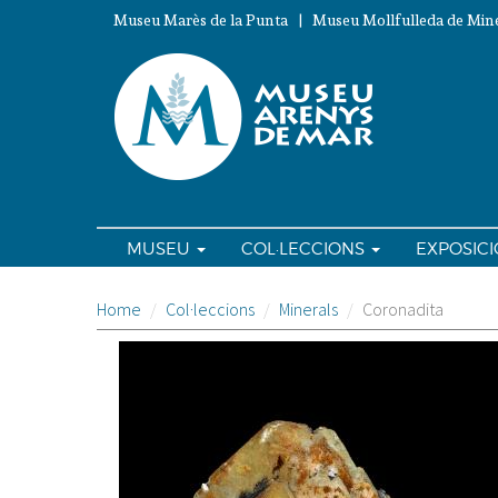
Vés
Museu Marès de la Punta | Museu Mollfulleda de Mine
al
contingut
MUSEU
COL·LECCIONS
EXPOSIC
Home
Col·leccions
Minerals
Coronadita