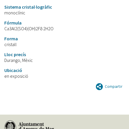
Sistema cristal·logràfic
monoclínic
Fórmula
Ca3Al2(SO4)(OH)2F8·2H2O
Forma
cristall
Lloc precís
Durango, Mèxic
Ubicació
en exposició