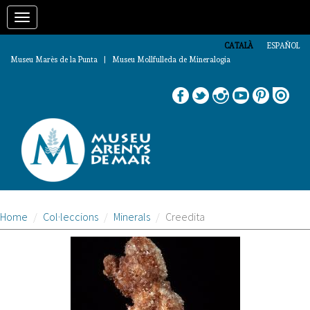
Vés
Toggle
al
contingut
navigation
CATALÀ
ESPAÑOL
Museu Marès de la Punta | Museu Mollfulleda de Mineralogia
Home
Col·leccions
Minerals
Creedita