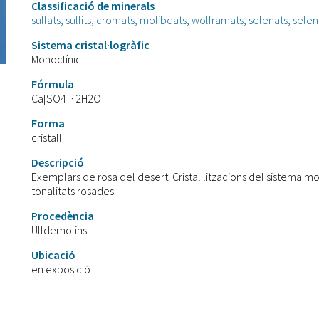
Classificació de minerals
sulfats, sulfits, cromats, molibdats, wolframats, selenats, selenits,
Sistema cristal·logràfic
Monoclínic
Fórmula
Ca[SO4] · 2H2O
Forma
cristall
Descripció
Exemplars de rosa del desert. Cristal·litzacions del sistema m
tonalitats rosades.
Procedència
Ulldemolins
Ubicació
en exposició