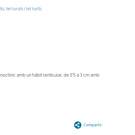
 tel·lurats i tel·lurits
onoclínic amb un hàbit lenticular, de 0'5 a 3 cm amb