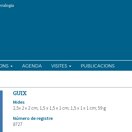
ralogia
IONS
AGENDA
VISITES
PUBLICACIONS
GUIX
Mides
2,5x 2 x 2 cm; 1,5 x 1,5 x 1 cm; 1,5 x 1 x 1 cm; 59 g
Número de registre
8727