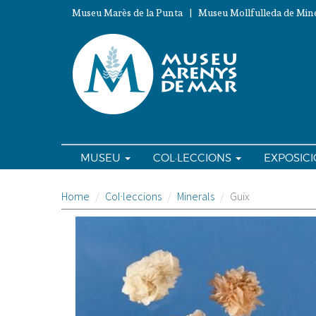
Vés
Museu Marès de la Punta | Museu Mollfulleda de Mine
al
contingut
MUSEU
COL·LECCIONS
EXPOSIC
Home
Col·leccions
Minerals
Guix