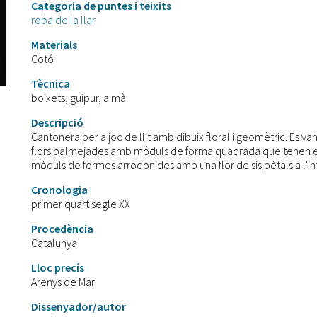
Categoria de puntes i teixits
roba de la llar
Materials
Cotó
Tècnica
boixets, guipur, a mà
Descripció
Cantonera per a joc de llit amb dibuix floral i geomètric. Es v
flors palmejades amb móduls de forma quadrada que tenen en e
mòduls de formes arrodonides amb una flor de sis pètals a l'int
Cronologia
primer quart segle XX
Procedència
Catalunya
Lloc precís
Arenys de Mar
Dissenyador/autor