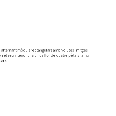
an alternant mòduls rectangulars amb volutes i mitges
l seu interior una única flor de quatre pètals i amb
erior.