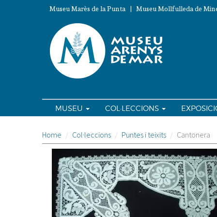
Vés
Museu Marès de la Punta | Museu Mollfulleda de Mine
al
contingut
MUSEU
COL·LECCIONS
EXPOSIC
Home
Col·leccions
Puntes i teixits
Cantonera