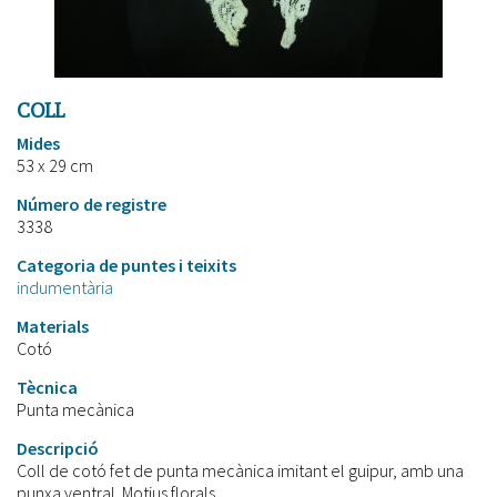
COLL
Mides
53 x 29 cm
Número de registre
3338
Categoria de puntes i teixits
indumentària
Materials
Cotó
Tècnica
Punta mecànica
Descripció
Coll de cotó fet de punta mecànica imitant el guipur, amb una
punxa ventral. Motius florals.