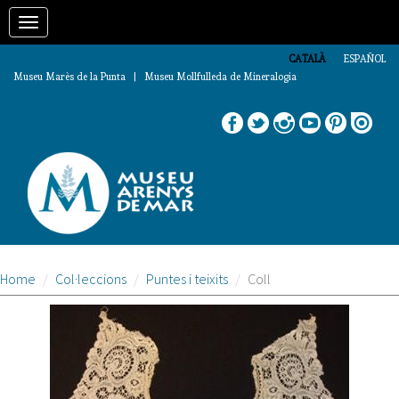
Vés
Toggle
al
contingut
navigation
CATALÀ
ESPAÑOL
Museu Marès de la Punta | Museu Mollfulleda de Mineralogia
Home
Col·leccions
Puntes i teixits
Coll