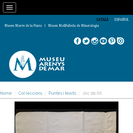
Vés
Toggle
al
contingut
navigation
CATALÀ
ESPAÑOL
Museu Marès de la Punta | Museu Mollfulleda de Mineralogia
Home
Col·leccions
Puntes i teixits
Joc de llit