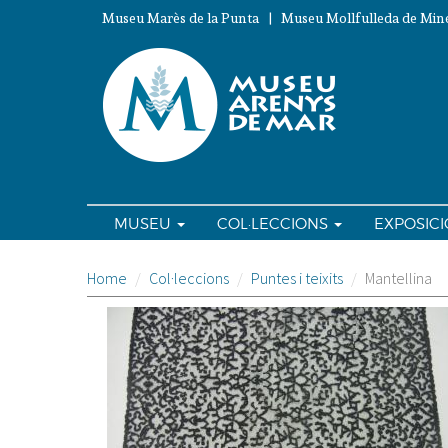
Vés
Museu Marès de la Punta | Museu Mollfulleda de Mine
al
contingut
MUSEU
COL·LECCIONS
EXPOSIC
Home
Col·leccions
Puntes i teixits
Mantellina