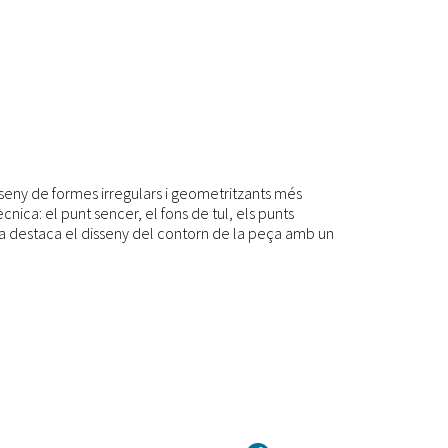
seny de formes irregulars i geometritzants més
ècnica: el punt sencer, el fons de tul, els punts
llina destaca el disseny del contorn de la peça amb un