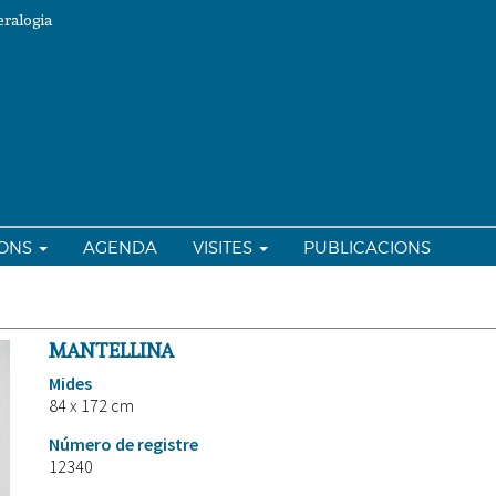
ralogia
IONS
AGENDA
VISITES
PUBLICACIONS
MANTELLINA
Mides
84 x 172 cm
Número de registre
12340