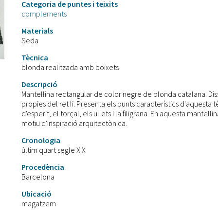
Categoria de puntes i teixits
complements
Materials
Seda
Tècnica
blonda realitzada amb boixets
Descripció
Mantellina rectangular de color negre de blonda catalana. Dis
propies del ret fi. Presenta els punts característics d'aquesta t
d'esperit, el torçal, els ullets i la filigrana. En aquesta mante
motiu d'inspiració arquitectònica.
Cronologia
últim quart segle XIX
Procedència
Barcelona
Ubicació
magatzem