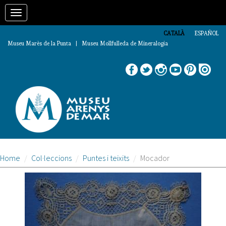
Vés
Toggle
al
contingut
navigation
CATALÀ
ESPAÑOL
Museu Marès de la Punta | Museu Mollfulleda de Mineralogia
Home
Col·leccions
Puntes i teixits
Mocador