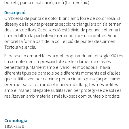
boixets, punta d'aplicació, a mà (tul mecànic)
Descripció
Ombrel·la de punta de color blanc amb folre de color rosa. El
disseny de la punta presenta seccions triangulars on s'alternen
dos tipus de flors. Cada secció està dividida per una columna i
un medalló a la part inferior rematada per uns rombes. Aquest
ombrel·la forma part de la col·lecció de puntes de Carmen
Tórtola Valencia.
El parasol o ombrel·la es fa molt popular durant el segle XIX i és
un complement imprescindible de les dames de classes
benestants juntament amb el vano i el mocador. HI havia
diferents tipus de parasols pels diferents moments del dia; les
que s'utilitzaven per caminar per la ciutat o passejar pel camp
eren més senzilles i amb el mànec més llarg, les més petites
amb el mànec plegable s'utilitzaven per protegir-se de sol i es
realitzaven amb materials més luxosos com puntes o brodats.
Cronologia
1850-1870