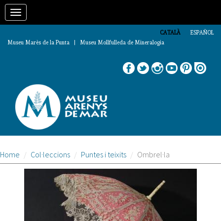
Vés
Toggle
al
contingut
navigation
CATALÀ
ESPAÑOL
Museu Marès de la Punta | Museu Mollfulleda de Mineralogia
Home
Col·leccions
Puntes i teixits
Ombrel·la