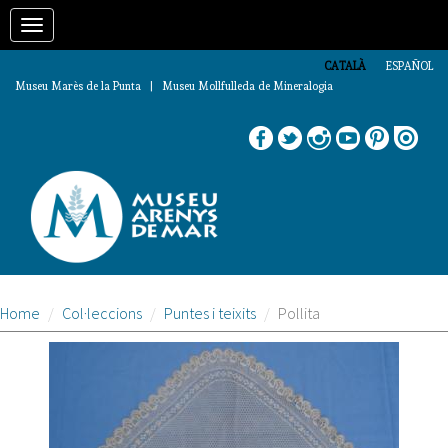
Vés
Toggle
al
contingut
navigation
CATALÀ
ESPAÑOL
Museu Marès de la Punta | Museu Mollfulleda de Mineralogia
Home
Col·leccions
Puntes i teixits
Pollita