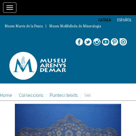
Vés
Toggle
al
contingut
navigation
CATALÀ
ESPAÑOL
Museu Marès de la Punta | Museu Mollfulleda de Mineralogia
Home
Col·leccions
Puntes i teixits
Vel