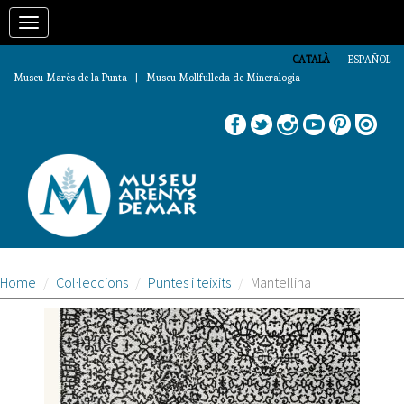
Vés
Toggle
al
contingut
navigation
CATALÀ
ESPAÑOL
Museu Marès de la Punta | Museu Mollfulleda de Mineralogia
Home
Col·leccions
Puntes i teixits
Mantellina