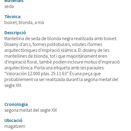
Materials
seda
Tècnica
boixet, blonda, a mà
Descripció
Mantellina de seda de blonda negra realitzada amb boixet.
Disseny d’arcs, formes polilobulars, volutes i formes
arquitectòniques d’inspiració islàmica. El disseny de les
mantellines de blonda, tot i que majoritàriament eren
d’inspiració floral, també podien incloure motius d’inspiració
arquitectònica. Porta una etiqueta amb les paraules:
“Valoración 12.000 ptas. 25.11.63”. És una peça que
probablement va ser realitzada durant la segona meitat del
segle XIX.
Cronologia
segona meitat del segle XIX
Ubicació
magatzem