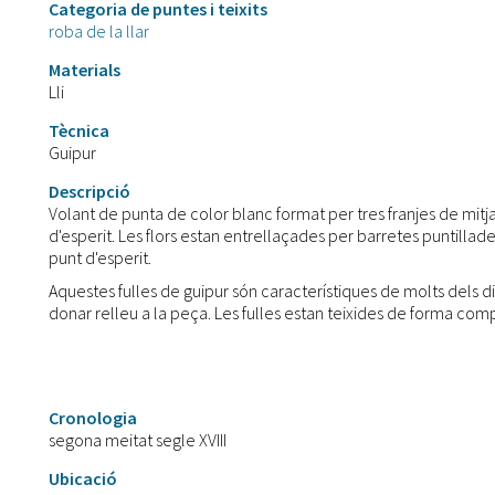
Categoria de puntes i teixits
roba de la llar
Materials
Lli
Tècnica
Guipur
Descripció
Volant de punta de color blanc format per tres franjes de mitja
d'esperit. Les flors estan entrellaçades per barretes puntillad
punt d'esperit.
Aquestes fulles de guipur són característiques de molts dels dis
donar relleu a la peça. Les fulles estan teixides de forma co
Cronologia
segona meitat segle XVIII
Ubicació