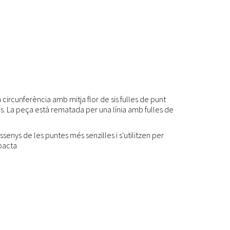
 circunferència amb mitja flor de sis fulles de punt
es. La peça està rematada per una línia amb fulles de
senys de les puntes més senzilles i s'utilitzen per
mpacta