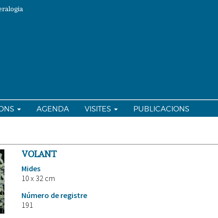
ralogia
IONS
AGENDA
VISITES
PUBLICACIONS
VOLANT
Mides
10 x 32 cm
Número de registre
191