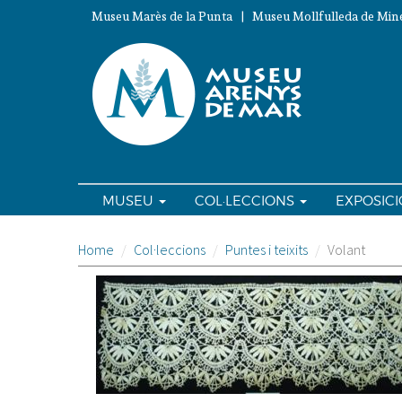
Vés
Museu Marès de la Punta | Museu Mollfulleda de Mine
al
contingut
MUSEU
COL·LECCIONS
EXPOSIC
Home
Col·leccions
Puntes i teixits
Volant