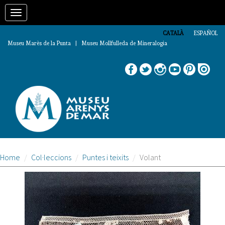
Vés
Toggle
al
contingut
navigation
CATALÀ
ESPAÑOL
Museu Marès de la Punta | Museu Mollfulleda de Mineralogia
Home
Col·leccions
Puntes i teixits
Volant