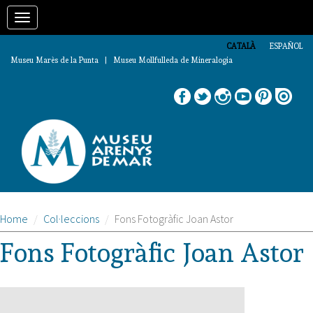
Vés
Toggle
al
contingut
navigation
CATALÀ
ESPAÑOL
Museu Marès de la Punta | Museu Mollfulleda de Mineralogia
Home
Col·leccions
Fons Fotogràfic Joan Astor
Fons Fotogràfic Joan Astor