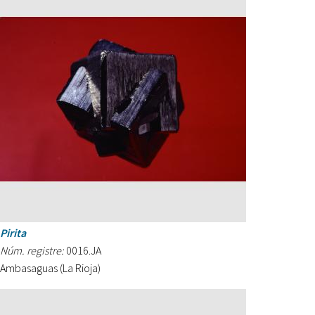
Pirita
Núm. registre:
0016.JA
Ambasaguas (La Rioja)