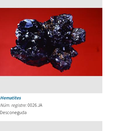
Hematites
Núm. registre:
0026.JA
Desconeguda