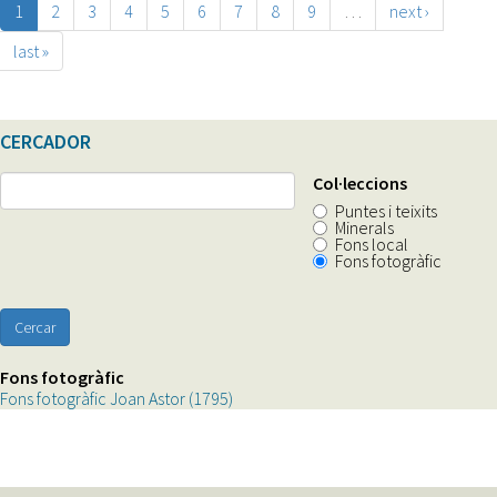
1
2
3
4
5
6
7
8
9
…
next ›
last »
CERCADOR
Col·leccions
Puntes i teixits
Minerals
Fons local
Fons fotogràfic
Cercar
Fons fotogràfic
Fons fotogràfic Joan Astor (1795)
Apply
Fons
fotogràfic
Joan
Astor