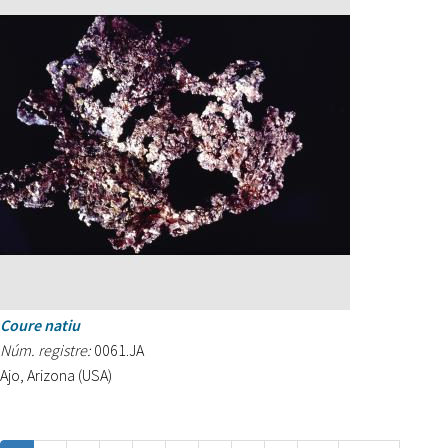
Coure natiu
Núm. registre:
0061.JA
Ajo, Arizona (USA)