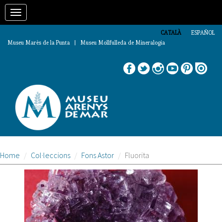
Vés
Toggle
al
contingut
navigation
CATALÀ
ESPAÑOL
Museu Marès de la Punta | Museu Mollfulleda de Mineralogia
Home
Col·leccions
Fons Astor
Fluorita