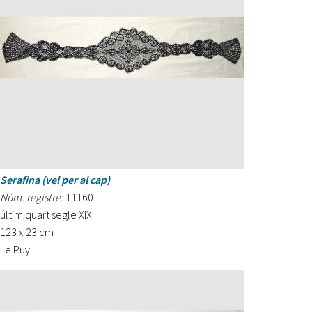
Serafina (vel per al cap)
Núm. registre:
11160
últim quart segle XIX
123 x 23 cm
Le Puy