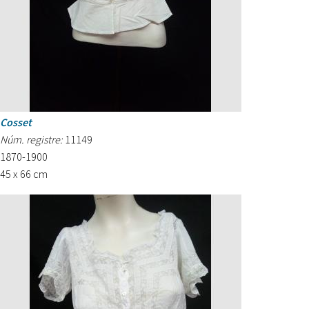
Cosset
Núm. registre:
11149
1870-1900
45 x 66 cm