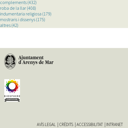
complements (432)
indumentària
Apply
roba de la llar (408)
filter
Apply
complements
indumentaria religiosa (179)
roba
filter
Apply
mostraris i dissenys (175)
de
Apply
indumentaria
altres (42)
Apply
la
mostraris
religiosa
altres
llar
i
filter
filter
filter
dissenys
filter
AVÍS LEGAL
CRÈDITS
ACCESSIBILITAT
INTRANET