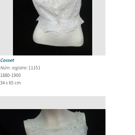
Cosset
Núm. registre:
11151
1880-1900
34 x 65 cm