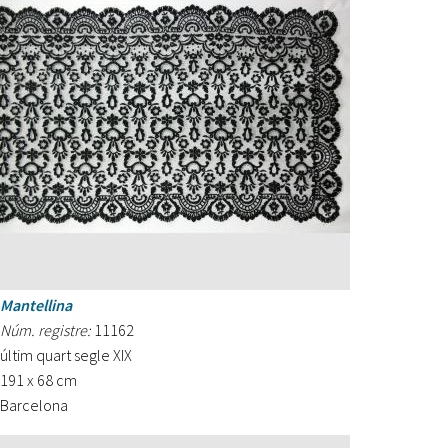
Mantellina
Núm. registre:
11162
últim quart segle XIX
191 x 68 cm
Barcelona