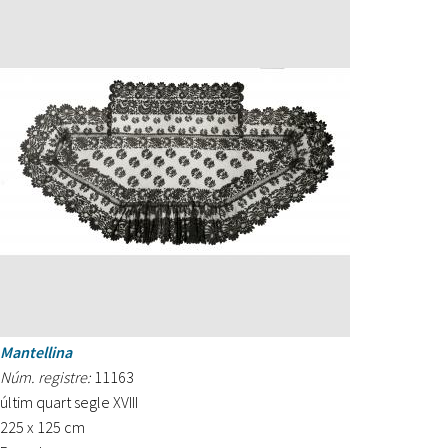
Mantellina
Núm. registre:
11163
últim quart segle XVIII
225 x 125 cm