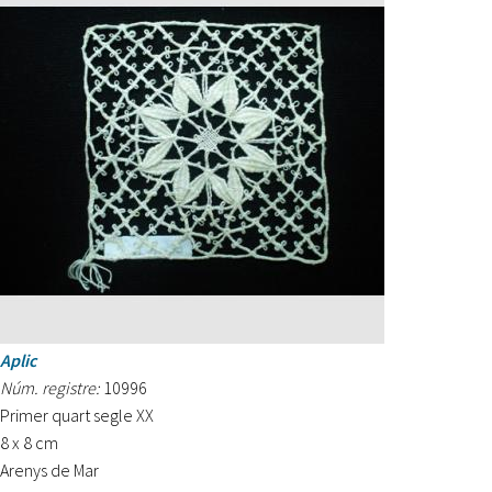
Aplic
Núm. registre:
10996
Primer quart segle XX
8 x 8 cm
Arenys de Mar