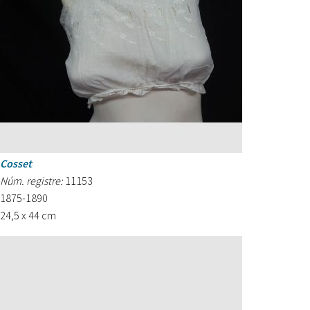
Cosset
Núm. registre:
11153
1875-1890
24,5 x 44 cm