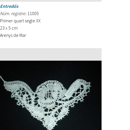
Entredós
Núm. registre:
11005
Primer quart segle XX
23 x 5 cm
Arenys de Mar