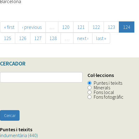
Barcelona
« first
‹ previous
…
120
121
122
123
124
125
126
127
128
…
next ›
last »
CERCADOR
Col·leccions
Puntes i teixits
Minerals
Fons local
Fons fotogràfic
Cercar
Puntes i teixits
indumentària (440)
Apply