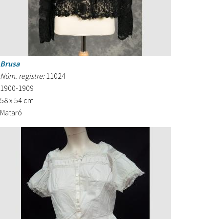
Brusa
Núm. registre:
11024
1900-1909
58 x 54 cm
Mataró