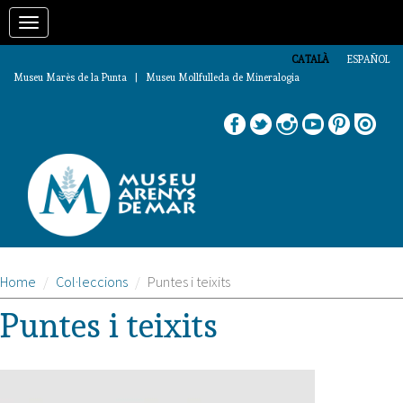
Vés
Toggle
al
contingut
navigation
CATALÀ
ESPAÑOL
Museu Marès de la Punta | Museu Mollfulleda de Mineralogia
Home
Col·leccions
Puntes i teixits
Puntes i teixits