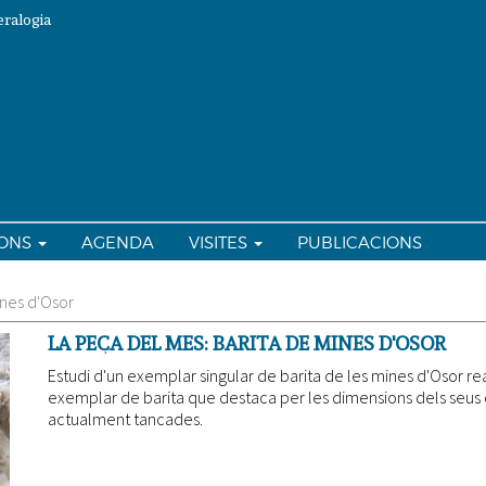
ralogia
IONS
AGENDA
VISITES
PUBLICACIONS
ines d'Osor
LA PEÇA DEL MES: BARITA DE MINES D'OSOR
Estudi d'un exemplar singular de barita de les mines d'Osor re
exemplar de barita que destaca per les dimensions dels seus cr
actualment tancades.