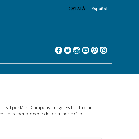
CATALÀ
Español
alitzat per Marc Campeny Crego. Es tracta d'un
istalls i per procedir de les mines d'Osor,