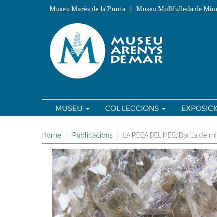
Vés
Museu Marès de la Punta | Museu Mollfulleda de Mine
al
contingut
MUSEU
COL·LECCIONS
EXPOSIC
Home
Publicacions
LA PEÇA DEL MES: Barita de m