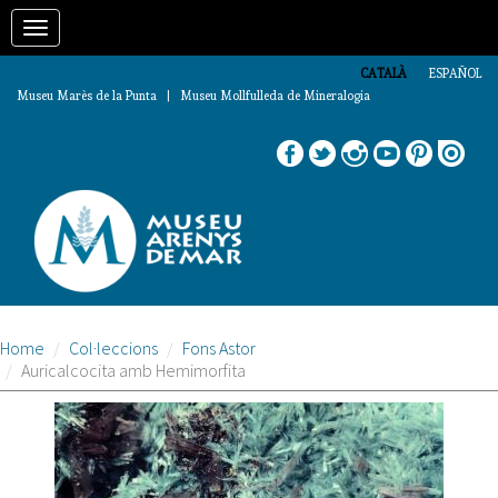
Vés
Toggle
al
contingut
navigation
CATALÀ
ESPAÑOL
Museu Marès de la Punta | Museu Mollfulleda de Mineralogia
Home
Col·leccions
Fons Astor
Auricalcocita amb Hemimorfita